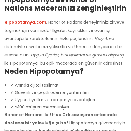
Nations Maceranızı Zenginleştirin
Hipopotamya.com
, Honor of Nations deneyiminizi zirveye
taşımak için yanınızda! Eşyalar, kaynaklar ve oyun içi
avantajlarla karakterlerinizi hızla güçlendirin.
Holy Anvil
sistemiyle eşyalarınızı yükseltin ve Umeash dünyasında bir
efsane olun.
Uygun fiyatlar
,
hızlı teslimat
ve
güvenli alışveriş
ile Hipopotamya, bu epik macerada en güvenilir adresiniz!
Neden Hipopotamya?
✔ Anında dijital teslimat
✔ Güvenli ve çeşitli ödeme yöntemleri
✔ Uygun fiyatlar ve kampanya avantajları
✔ %100 müşteri memnuniyeti
Honor of Nations ile Elf ve Ork savaşının ortasında
destansı bir yolculuğa çıkın!
Hipopotamya güvencesiyle
hemen başlayın, karakterlerinizi güçlendirin ve Umeash