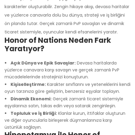
Üzgünüm!
karakterler oluşturabilir. Zengin hikaye akışı, devasa haritalar
ve yüzlerce canavarla dolu bu dünya, strateji ve iş birliğini
ön planda tutar. Gerçek zamanlı PvP savaşları ve dinamik
ticaret sistemiyle, oyuncular kendi efsanelerini yaratır.
Honor of Nations Neden Fark
Yaratıyor?
Açık Dünya ve Epik Savaşlar:
Devasa haritalarda
yüzlerce canavara karşı savaşın ve gerçek zamanlı PvP
mücadelelerinde stratejinizi konuşturun.
Kişiselleştirme:
Karakter sınıflarını ve yeteneklerini kendi
oyun tarzınıza göre geliştirin, benzersiz eşyalar toplayın.
Dinamik Ekonomi:
Gerçek zamanlı ticaret sistemiyle
eşyalarınızı satın, takas edin veya satarak zenginleşin.
Topluluk ve İş Birliği:
Klanlar kurun, ittifaklar oluşturun
ve diğer oyuncularla birleşerek düşmanlarınıza karşı
üstünlük sağlayın.
Hipopotamya ile Honor of