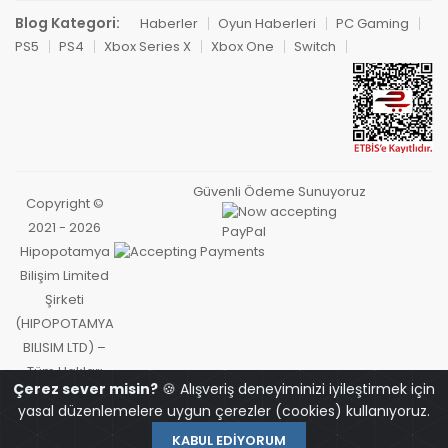
Blog Kategori:
Haberler
Oyun Haberleri
PC Gaming
PS5
PS4
Xbox Series X
Xbox One
Switch
Güvenli Ödeme Sunuyoruz
Copyright ©
2021 - 2026
Hipopotamya
Bilişim Limited
Şirketi
(HIPOPOTAMYA
BILISIM LTD) –
Tüm Hakları
Çerez sever misin?
🍪 Alışveriş deneyiminizi iyileştirmek için
Saklıdır.
yasal düzenlemelere uygun çerezler (cookies) kullanıyoruz.
KABUL EDIYORUM
OYUNCU
ANASAYFA
HESABIM
SEPET
ARA