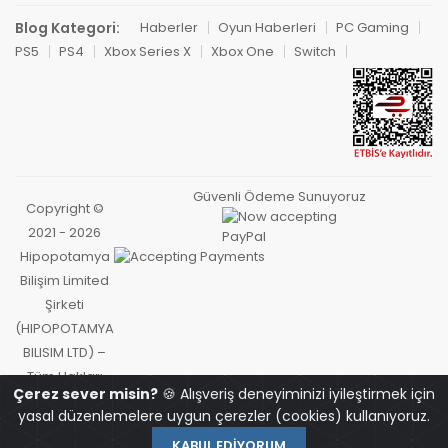
Blog Kategori:
Haberler
Oyun Haberleri
PC Gaming
PS5
PS4
Xbox Series X
Xbox One
Switch
Güvenli Ödeme Sunuyoruz
Copyright ©
2021 - 2026
Hipopotamya
Bilişim Limited
Şirketi
(HIPOPOTAMYA
BILISIM LTD) –
Tüm Hakları
Çerez sever misin?
🍪 Alışveriş deneyiminizi iyileştirmek için
Saklıdır.
yasal düzenlemelere uygun çerezler (cookies) kullanıyoruz.
KABUL EDIYORUM
OYUNCU