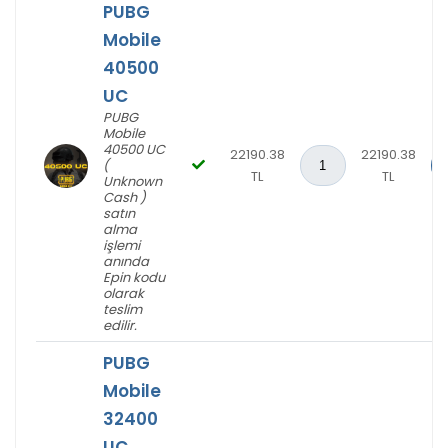
PUBG
Mobile
40500
UC
PUBG
Mobile
40500 UC
22190.38
22190.38
(
TL
TL
Unknown
Cash )
satın
alma
işlemi
anında
Epin kodu
olarak
teslim
edilir.
PUBG
Mobile
32400
UC