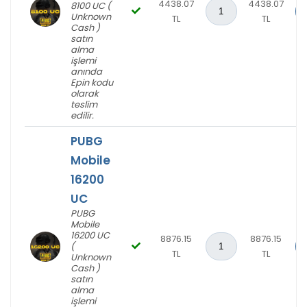
4438.07
4438.07
8100 UC (
Unknown
TL
TL
Cash )
satın
alma
işlemi
anında
Epin kodu
olarak
teslim
edilir.
PUBG
Mobile
16200
UC
PUBG
Mobile
16200 UC
8876.15
8876.15
(
TL
TL
Unknown
Cash )
satın
alma
işlemi