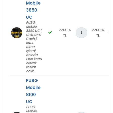
Mobile
1800uc e pin aldım teşekkürler
3850
UC
PUBG
Mobile
H**** U****
31-10-2024, 16:49
2219.04
2219.04
3850 UC (
(1 yıl önce)
Unknown
TL
TL
Cash )
PUBG Mobile 660 UC
adlı ürünü satın aldı
satın
alma
Teşekkürler Hipopotamya
işlemi
anında
Epin kodu
olarak
teslim
‹
1
2
3
4
5
6
7
8
edilir.
9
10
...
118
119
›
PUBG
Mobile
8100
UC
PUBG
Mobile