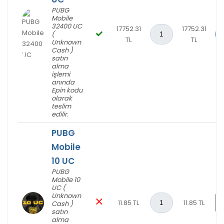
PUBG
Mobile
32400 UC
17752.31
17752.31
(
TL
TL
Unknown
Cash )
satın
alma
işlemi
anında
Epin kodu
olarak
teslim
edilir.
PUBG
Mobile
10 UC
PUBG
Mobile 10
UC (
Unknown
11.85 TL
11.85 TL
S
Cash )
satın
alma