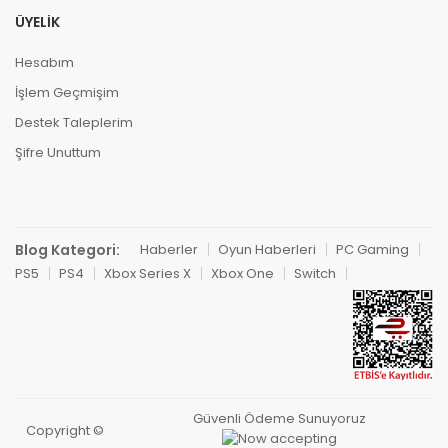
ÜYELIK
Hesabım
İşlem Geçmişim
Destek Taleplerim
Şifre Unuttum
Blog Kategori:
Haberler
Oyun Haberleri
PC Gaming
PS5
PS4
Xbox Series X
Xbox One
Switch
Güvenli Ödeme Sunuyoruz
Copyright ©