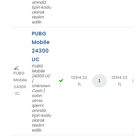
anında
Epin kodu
olarak
teslim
edilir.
PUBG
Mobile
24300
UC
PUBG
Mobile
24300 UC
13314.22
13314.22
(
TL
TL
Unknown
Cash )
satın
alma
işlemi
anında
Epin kodu
olarak
teslim
edilir.