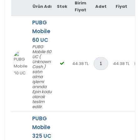
Birim
Ürün Adı
Stok
Adet
Fiyat
Fiyat
PUBG
Mobile
60 UC
PUBG
Mobile 60
UC (
Unknown
lendirme)
44.38 TL
44.38 TL
Cash )
satın
alma
işlemi
R**** B****
04-01-2025, 19:44
anında
(1 yıl önce)
Epin kodu
olarak
PUBG Mobile 10 UC adlı
ürünü satın aldı
teslim
edilir.
cok iyi
PUBG
Mobile
R**** B****
325 UC
03-01-2025, 14:46