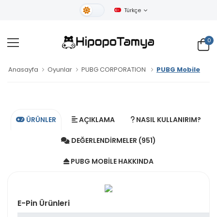
Türkçe
Gündüz Tema
0
Anasayfa
Oyunlar
PUBG CORPORATION
PUBG Mobile
ÜRÜNLER
AÇIKLAMA
NASIL KULLANIRIM?
DEĞERLENDIRMELER (951)
PUBG MOBILE HAKKINDA
E-Pin Ürünleri