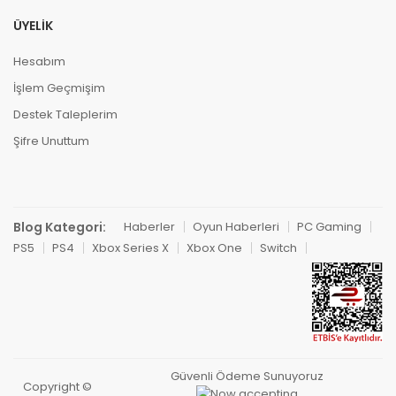
ÜYELIK
Hesabım
İşlem Geçmişim
Destek Taleplerim
Şifre Unuttum
Blog Kategori:
Haberler
Oyun Haberleri
PC Gaming
PS5
PS4
Xbox Series X
Xbox One
Switch
Güvenli Ödeme Sunuyoruz
Copyright ©