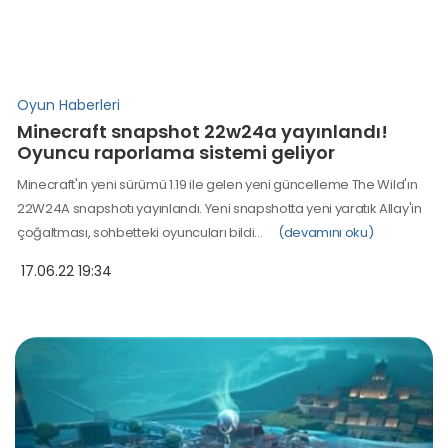
Oyun Haberleri
Minecraft snapshot 22w24a yayınlandı!
Oyuncu raporlama sistemi geliyor
Minecraft'ın yeni sürümü 1.19 ile gelen yeni güncelleme The Wild'ın
22W24A snapshotı yayınlandı. Yeni snapshotta yeni yaratık Allay'in
çoğaltması, sohbetteki oyuncuları bildi…
(devamını oku)
17.06.22 19:34