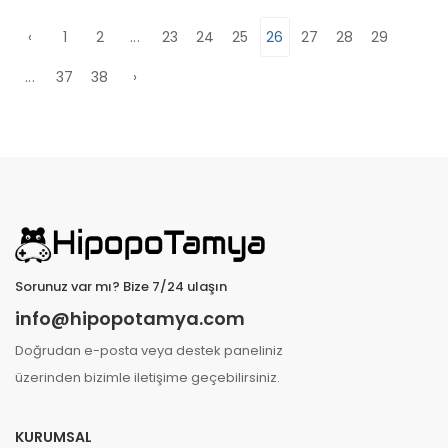
‹
1
2
...
23
24
25
26
27
28
29
...
37
38
›
Sorunuz var mı? Bize 7/24 ulaşın
info@hipopotamya.com
Doğrudan e-posta veya destek paneliniz
üzerinden bizimle iletişime geçebilirsiniz.
KURUMSAL