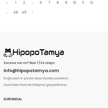
‹
1
2
...
6
7
8
9
10
11
12
...
48
49
›
Sorunuz var mı? Bize 7/24 ulaşın
info@hipopotamya.com
Doğrudan e-posta veya destek paneliniz
üzerinden bizimle iletişime geçebilirsiniz.
KURUMSAL