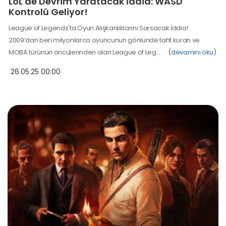
LoL'de Devrim Yaratacak İddia: WASD
Kontrolü Geliyor!
League of Legends'ta Oyun Alışkanlıklarını Sarsacak İddia!
2009’dan beri milyonlarca oyuncunun gönlünde taht kuran ve
MOBA türünün öncülerinden olan League of Leg…
(devamını oku)
26.05.25 00:00