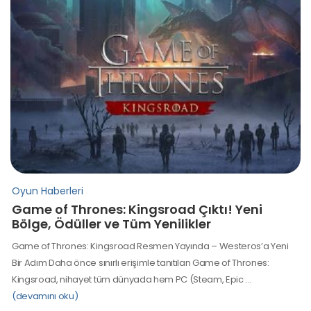
Oyun Haberleri
Game of Thrones: Kingsroad Çıktı! Yeni
Bölge, Ödüller ve Tüm Yenilikler
Game of Thrones: Kingsroad Resmen Yayında – Westeros’a Yeni
Bir Adım Daha önce sınırlı erişimle tanıtılan Game of Thrones:
Kingsroad, nihayet tüm dünyada hem PC (Steam, Epic …
(devamını oku)