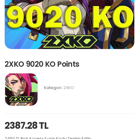
2XKO 9020 KO Points
Kategori:
2XKO
2387.28 TL
2450 TL Riot Access E-pin Kodu Teslim Edilir.