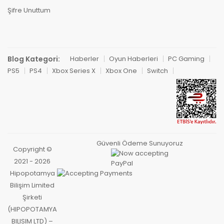
Şifre Unuttum
Blog Kategori:
Haberler
Oyun Haberleri
PC Gaming
PS5
PS4
Xbox Series X
Xbox One
Switch
Güvenli Ödeme Sunuyoruz
Copyright ©
2021 - 2026
Hipopotamya
Bilişim Limited
Şirketi
(HIPOPOTAMYA
BILISIM LTD) –