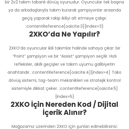
bir 2v2 takım tabanlı dövüş oyunudur. Oyuncular tek başına
ya da arkadaşlarıyla takım kurarak şampiyonlar arasında
geçiş yaparak rakip ikiliyi alt etmeye çalışır.
:contentReference[oaicite:3]{index=3}
2XKO’da Ne Yapılır?
2XKO’da oyuncular ikili takımlar halinde sahaya çıkar: bir
“Point” şampiyon ve bir “Assist” şampiyon seçilir. Hızlı
refleksler, akıllı geçişler ve takım uyumu galibiyetin
anahtarıdır. :contentReference[oaicite:4]{index=4} Tako
dövüş sistemi, tag-team mekanikleri ve stratejik kontrol
sistemiyle dikkat çeker. :contentReference[oaicite:5]
{index=5}
2XKO İçin Nereden Kod / Dijital
İçerik Alınır?
Mağazamız üzerinden 2XKO için şunları edinebilirsiniz:
Üzgünüm!