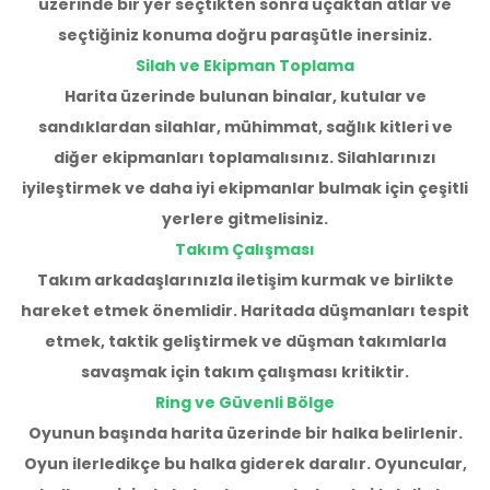
üzerinde bir yer seçtikten sonra uçaktan atlar ve
seçtiğiniz konuma doğru paraşütle inersiniz.
Silah ve Ekipman Toplama
Harita üzerinde bulunan binalar, kutular ve
sandıklardan silahlar, mühimmat, sağlık kitleri ve
diğer ekipmanları toplamalısınız. Silahlarınızı
iyileştirmek ve daha iyi ekipmanlar bulmak için çeşitli
yerlere gitmelisiniz.
Takım Çalışması
Takım arkadaşlarınızla iletişim kurmak ve birlikte
hareket etmek önemlidir. Haritada düşmanları tespit
etmek, taktik geliştirmek ve düşman takımlarla
savaşmak için takım çalışması kritiktir.
Ring ve Güvenli Bölge
Oyunun başında harita üzerinde bir halka belirlenir.
Oyun ilerledikçe bu halka giderek daralır. Oyuncular,