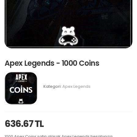
Apex Legends - 1000 Coins
Kategori:
Apex Legends
636.67 TL
1000 Apex Coins satın alarak Apex Legends hesabınıza