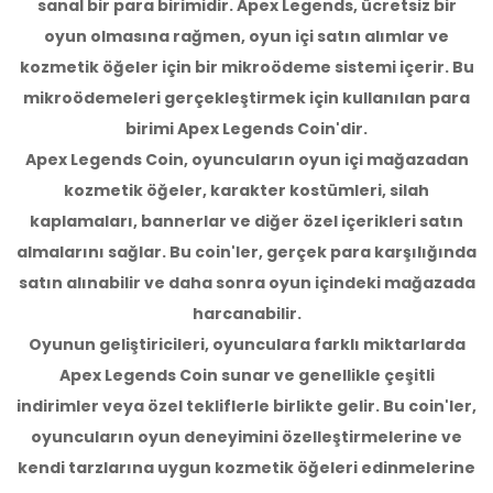
sanal bir para birimidir. Apex Legends, ücretsiz bir
oyun olmasına rağmen, oyun içi satın alımlar ve
kozmetik öğeler için bir mikroödeme sistemi içerir. Bu
mikroödemeleri gerçekleştirmek için kullanılan para
birimi Apex Legends Coin'dir.
Apex Legends Coin, oyuncuların oyun içi mağazadan
kozmetik öğeler, karakter kostümleri, silah
kaplamaları, bannerlar ve diğer özel içerikleri satın
almalarını sağlar. Bu coin'ler, gerçek para karşılığında
satın alınabilir ve daha sonra oyun içindeki mağazada
harcanabilir.
Oyunun geliştiricileri, oyunculara farklı miktarlarda
Apex Legends Coin sunar ve genellikle çeşitli
indirimler veya özel tekliflerle birlikte gelir. Bu coin'ler,
oyuncuların oyun deneyimini özelleştirmelerine ve
kendi tarzlarına uygun kozmetik öğeleri edinmelerine