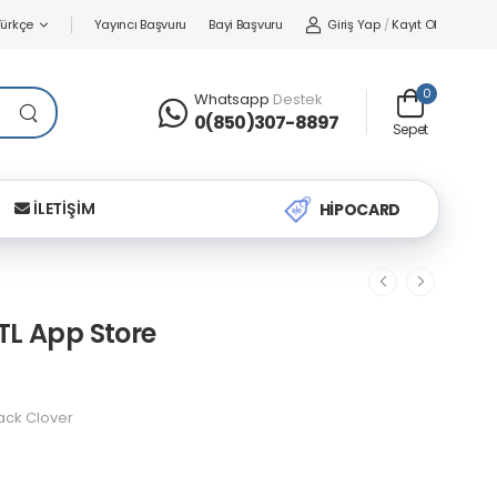
Yayıncı Başvuru
Bayi Başvuru
Giriş Yap
/
Kayıt Ol
Türkçe
0
Whatsapp
Destek
0(850)307-8897
Sepet
İLETİŞİM
HİPOCARD
TL App Store
ack Clover