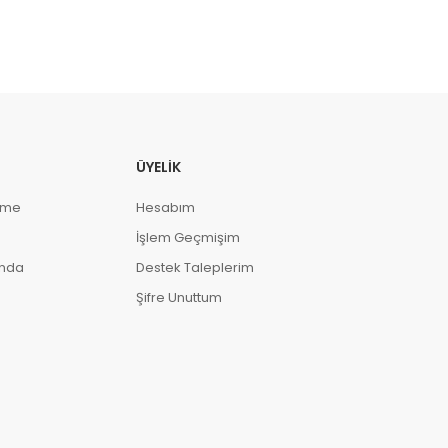
ÜYELIK
eme
Hesabım
İşlem Geçmişim
ında
Destek Taleplerim
Şifre Unuttum