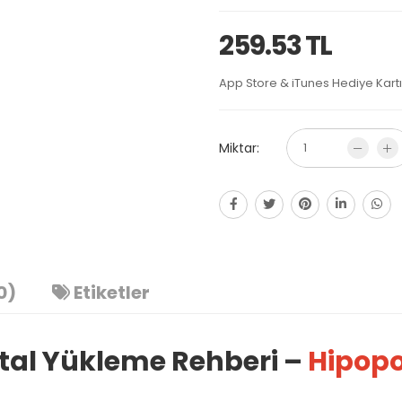
259.53 TL
App Store & iTunes Hediye Kartı 
Miktar:
0)
Etiketler
stal Yükleme Rehberi –
Hipop