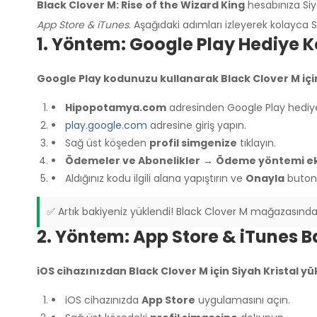
Black Clover M: Rise of the Wizard King
hesabınıza Siy
App Store & iTunes
. Aşağıdaki adımları izleyerek kolayca Si
1. Yöntem: Google Play Hediye 
Google Play kodunuzu kullanarak Black Clover M için 
Hipopotamya.com
adresinden Google Play hediye
play.google.com
adresine giriş yapın.
Sağ üst köşeden
profil simgenize
tıklayın.
Ödemeler ve Abonelikler
→
Ödeme yöntemi e
Aldığınız kodu ilgili alana yapıştırın ve
Onayla
butonu
✅ Artık bakiyeniz yüklendi! Black Clover M mağazasından S
2. Yöntem: App Store & iTunes 
iOS cihazınızdan Black Clover M için Siyah Kristal yük
iOS cihazınızda
App Store
uygulamasını açın.