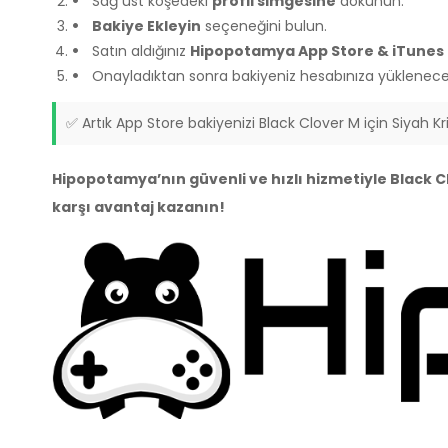
Sağ üst köşedeki
profil simgesine
dokunun.
Bakiye Ekleyin
seçeneğini bulun.
Satın aldığınız
Hipopotamya App Store & iTunes 
Onayladıktan sonra bakiyeniz hesabınıza yüklenecek
✅ Artık App Store bakiyenizi Black Clover M için Siyah Krist
Hipopotamya’nın güvenli ve hızlı hizmetiyle Black Clo
karşı avantaj kazanın!