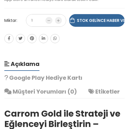
Miktar:
STOK GELINCE HABER VER
Açıklama
Google Play Hediye Kartı
Müşteri Yorumları (0)
Etiketler
Carrom Gold ile Strateji ve
Eğlenceyi Birleştirin –