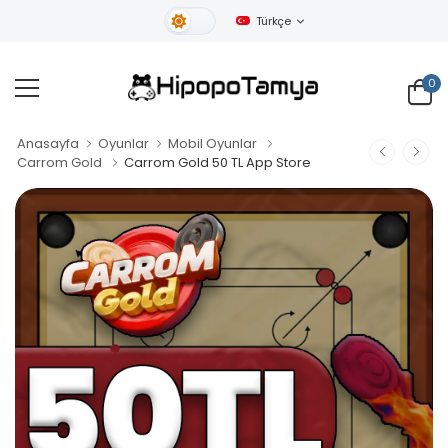
Türkçe
Gündüz Tema
0
Anasayfa
Oyunlar
Mobil Oyunlar
Carrom Gold
Carrom Gold 50 TL App Store