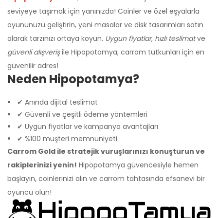
seviyeye taşımak için yanınızda! Coinler ve özel eşyalarla
oyununuzu geliştirin, yeni masalar ve disk tasarımları satın
alarak tarzınızı ortaya koyun.
Uygun fiyatlar
,
hızlı teslimat
ve
güvenli alışveriş
ile Hipopotamya, carrom tutkunları için en
güvenilir adres!
Neden Hipopotamya?
✔ Anında dijital teslimat
✔ Güvenli ve çeşitli ödeme yöntemleri
✔ Uygun fiyatlar ve kampanya avantajları
✔ %100 müşteri memnuniyeti
Carrom Gold ile stratejik vuruşlarınızı konuşturun ve
rakiplerinizi yenin!
Hipopotamya güvencesiyle hemen
başlayın, coinlerinizi alın ve carrom tahtasında efsanevi bir
oyuncu olun!