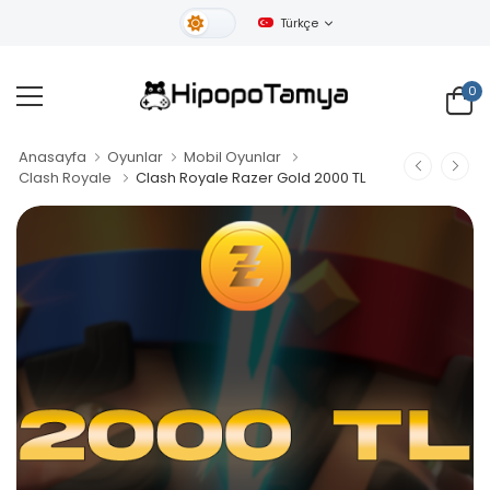
Türkçe
Gündüz Tema
0
Anasayfa
Oyunlar
Mobil Oyunlar
Clash Royale
Clash Royale Razer Gold 2000 TL