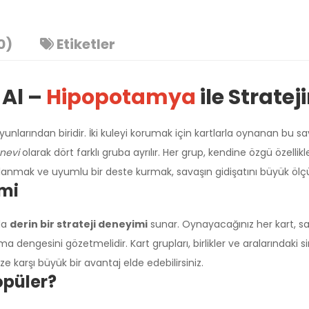
0)
Etiketler
 Al –
Hipopotamya
ile Stratej
nlarından biridir. İki kuleyi korumak için kartlarla oynanan bu sav
anevi
olarak dört farklı gruba ayrılır. Her grup, kendine özgü özell
llanmak ve uyumlu bir deste kurmak, savaşın gidişatını büyük ölçü
emi
da
derin bir strateji deneyimi
sunar. Oynayacağınız her kart, sa
Üzgünüm!
ngesini gözetmelidir. Kart grupları, birlikler ve aralarındaki siner
e karşı büyük bir avantaj elde edebilirsiniz.
opüler?