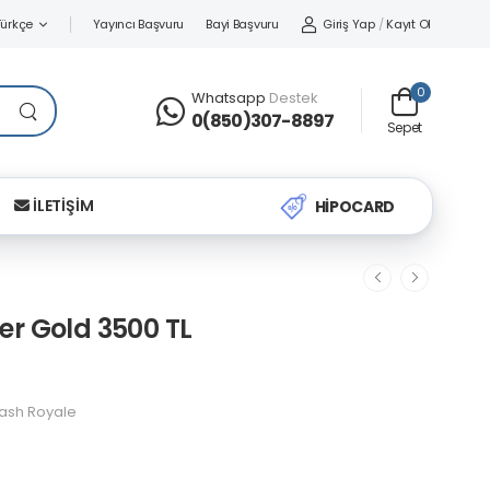
Yayıncı Başvuru
Bayi Başvuru
Giriş Yap
/
Kayıt Ol
Türkçe
0
Whatsapp
Destek
0(850)307-8897
Sepet
İLETİŞİM
HİPOCARD
er Gold 3500 TL
ash Royale