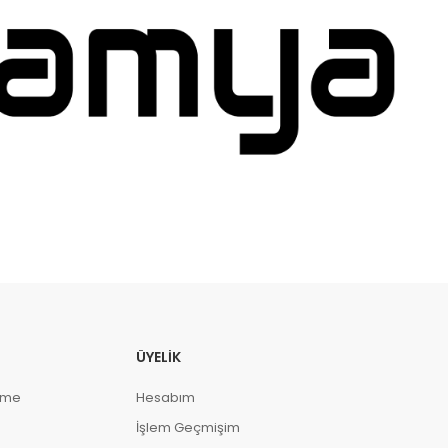
ÜYELIK
eme
Hesabım
İşlem Geçmişim