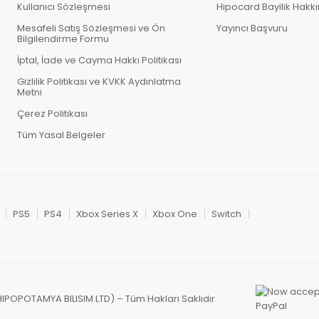
Kullanıcı Sözleşmesi
Hipocard Bayilik Hakk
Mesafeli Satış Sözleşmesi ve Ön
Yayıncı Başvuru
Bilgilendirme Formu
İptal, İade ve Cayma Hakkı Politikası
Gizlilik Politikası ve KVKK Aydınlatma
Metni
Çerez Politikası
Tüm Yasal Belgeler
PS5
PS4
Xbox Series X
Xbox One
Switch
HIPOPOTAMYA BILISIM LTD) – Tüm Hakları Saklıdır.