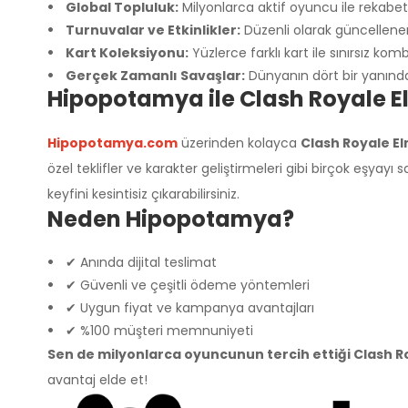
Global Topluluk:
Milyonlarca aktif oyuncu ile rekabe
Turnuvalar ve Etkinlikler:
Düzenli olarak güncellenen
Kart Koleksiyonu:
Yüzlerce farklı kart ile sınırsız ko
Gerçek Zamanlı Savaşlar:
Dünyanın dört bir yanınd
Hipopotamya ile Clash Royale E
Hipopotamya.com
üzerinden kolayca
Clash Royale El
özel teklifler ve karakter geliştirmeleri gibi birçok eşyayı
keyfini kesintisiz çıkarabilirsiniz.
Neden Hipopotamya?
✔ Anında dijital teslimat
✔ Güvenli ve çeşitli ödeme yöntemleri
✔ Uygun fiyat ve kampanya avantajları
✔ %100 müşteri memnuniyeti
Sen de milyonlarca oyuncunun tercih ettiği Clash 
avantaj elde et!