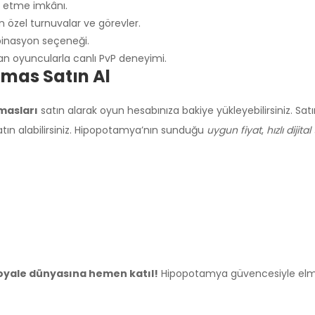
t etme imkânı.
 özel turnuvalar ve görevler.
mbinasyon seçeneği.
an oyuncularla canlı PvP deneyimi.
lmas Satın Al
masları
satın alarak oyun hesabınıza bakiye yükleyebilirsiniz. Sat
 satın alabilirsiniz. Hipopotamya’nın sunduğu
uygun fiyat
,
hızlı dijita
Royale dünyasına hemen katıl!
Hipopotamya güvencesiyle elmasla