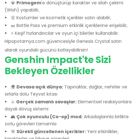
💎
Primogem
'e dönüştürüp karakter ve silah çekimi
(Wish) yapabilir,
👗 Kostümler ve kozmetik içerikler satın alabilir,
🎫 Battle Pass ve premium etkinlik içeriklerine erişebilir,
⚡ Keşif hızlandırıcılar ve oyun içi biletler kullanabilir.
Hipopotamya.com güvencesiyle Genesis Crystal satın
alarak oyundaki gücünü katlayabilirsin!
Genshin Impact'te Sizi
Bekleyen Özellikler
🌍
Devasa açık dünya:
Tapınaklar, dağlar, nehirler ve
sırlarla dolu Teyvat kıtası
⚔️
Gerçek zamanlı savaşlar:
Elementsel reaksiyonlara
dayalı dövüş sistemi
👥
Çok oyunculu (Co-op) mod:
Arkadaşlarınla birlikte
zorlu görevleri tamamla
🎯
Sürekli güncellenen içerikler:
Yeni etkinlikler,
karakterler ve hikaye görevleri