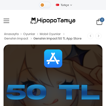
Türkçe
Gündüz Tema
0
Anasayfa
Oyunlar
Mobil Oyunlar
Genshin Impact
Genshin Impact 50 TL App Store