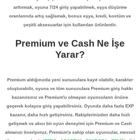
arttırmak, oyuna 7/24 giriş yapabilmek, eşya düşürme
oranlarında artış sağlamak, bonus eşya, kredi, kostüm ve
çeşitli aksesuarlar için kullanılan ürünlerdir.
Premium ve Cash Ne İşe
Yarar?
Premium aldığınızda yeni sunuculara kayıt olabilir, karakter
oluşturabilir, oyuna ve tüm sunuculara Premium giriş hakkı
kazanırsınız ve Premium'u olmayan oyuncuların önüne
geçerek kolayca giriş yapabilirsiniz. Oyunda daha fazla EXP
kazanır, daha hızlı gelişirsiniz. Rakiplerinizden daha hızlı
gelişmek ve akıcı bir oyun deneyimi için Premium ve Cash
almanızı öneriyoruz. Premium'a sahip olan oyuncular, mevcut
Üzgünüm!