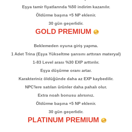
Eşya tamir fiyatlarında %50 indirim kazanılır.
Öldürme başına +5 NP eklenir.
30 gün geçerlidir.
GOLD PREMIUM
Beklemeden oyuna giriş yapma.
1 Adet Trina (Eşya Yükseltme şansını arttıran materyal)
1-83 Level arası %30 EXP arttırılır.
Eşya düşürme oranı artar.
Karakteriniz öldüğünde daha az EXP kaybedilir.
NPC'lere satılan ürünler daha pahalı olur.
Extra noah bonusu alırsınız.
Öldürme başına +5 NP eklenir.
30 gün geçerlidir.
PLATINUM PREMIUM