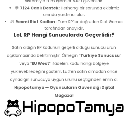
sistemiyle tüm işlemler %100 güvenlidir.
💬
7/24 Canlı Destek:
Herhangi bir sorunda ekibimiz
anında yardımcı olur.
A **** D ****
🎁
Resmî Riot Kodları:
Tüm RP’ler doğrudan Riot Games
04-06-2024, 10:59 (2 yıl önce)
tarafından onaylıdır.
League of Legends 2105 Riot Points TR
adlı ürünü satın aldı
LoL RP Hangi Sunucularda Geçerlidir?
İlgi ve alakanız için çok teşekkürler. 10 saniye
Satın aldığın RP kodunun geçerli olduğu sunucu ürün
içinde geldi :)
açıklamasında belirtilmiştir. Örneğin “
Türkiye Sunucusu
”
veya “
EU West
” ifadeleri, kodu hangi bölgeye
yükleyebileceğini gösterir. Lütfen satın almadan önce
H **** ****
07-04-2024, 17:31 (2 yıl önce)
oynadığın sunucuya uygun ürünü seçtiğinden emin ol.
League of Legends 2105 Riot Points TR
adlı ürünü satın aldı
Hipopotamya — Oyuncuların Güvendiği Dijital
hızlı teslimat
Mağaza!