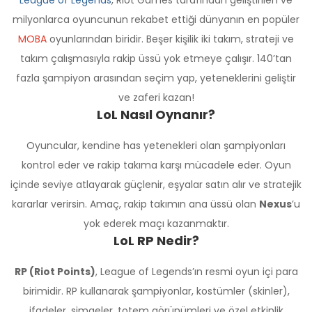
milyonlarca oyuncunun rekabet ettiği dünyanın en popüler
MOBA
oyunlarından biridir. Beşer kişilik iki takım, strateji ve
takım çalışmasıyla rakip üssü yok etmeye çalışır. 140’tan
fazla şampiyon arasından seçim yap, yeteneklerini geliştir
ve zaferi kazan!
LoL Nasıl Oynanır?
Oyuncular, kendine has yetenekleri olan şampiyonları
kontrol eder ve rakip takıma karşı mücadele eder. Oyun
içinde seviye atlayarak güçlenir, eşyalar satın alır ve stratejik
kararlar verirsin. Amaç, rakip takımın ana üssü olan
Nexus
’u
yok ederek maçı kazanmaktır.
LoL RP Nedir?
RP (Riot Points)
, League of Legends’ın resmi oyun içi para
birimidir. RP kullanarak şampiyonlar, kostümler (skinler),
ifadeler, simgeler, totem görünümleri ve özel etkinlik