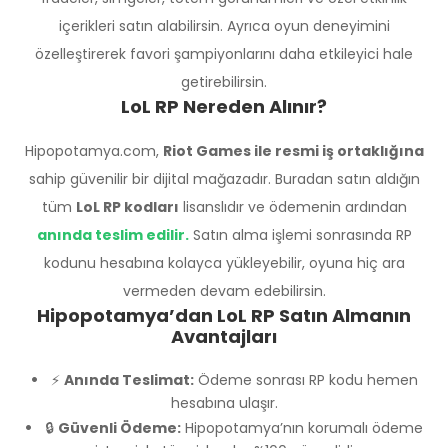
içerikleri satın alabilirsin. Ayrıca oyun deneyimini
özelleştirerek favori şampiyonlarını daha etkileyici hale
G **** Ö ****
24-04-2026, 23:37 (3 ay önce)
getirebilirsin.
League of Legends 2105 Riot Points TR
adlı ürünü satın aldı
LoL RP Nereden Alınır?
Harika hep burdan yiyorum
Hipopotamya.com,
Riot Games ile resmi iş ortaklığına
sahip güvenilir bir dijital mağazadır. Buradan satın aldığın
tüm
LoL RP kodları
lisanslıdır ve ödemenin ardından
G **** Ö ****
05-10-2024, 12:53 (1 yıl önce)
anında teslim edilir.
Satın alma işlemi sonrasında RP
League of Legends 2105 Riot Points TR
adlı ürünü satın aldı
kodunu hesabına kolayca yükleyebilir, oyuna hiç ara
Süper!
vermeden devam edebilirsin.
Hipopotamya’dan LoL RP Satın Almanın
Avantajları
A **** D ****
15-09-2024, 12:58 (1 yıl önce)
⚡
Anında Teslimat:
Ödeme sonrası RP kodu hemen
League of Legends 2105 Riot Points TR
hesabına ulaşır.
adlı ürünü satın aldı
🔒
Güvenli Ödeme:
Hipopotamya’nın korumalı ödeme
Teşekkürler