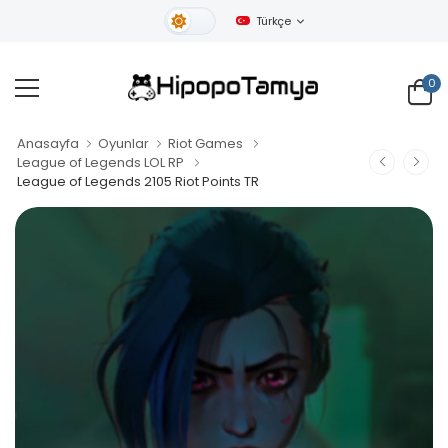
Türkçe
Gündüz Tema
0
Anasayfa
Oyunlar
Riot Games
League of Legends LOL RP
League of Legends 2105 Riot Points TR