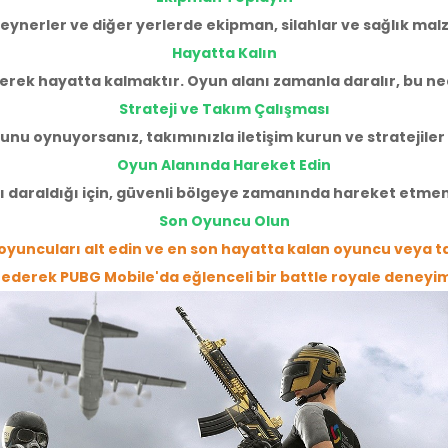
PUBG Mobile 3850 UC adlı ürünü satın 
eynerler ve diğer yerlerde ekipman, silahlar ve sağlık mal
3850uc e pin aldım teşekkürler
Hayatta Kalın
erek hayatta kalmaktır. Oyun alanı zamanla daralır, bu ne
Strateji ve Takım Çalışması
‹
1
2
3
nu oynuyorsanız, takımınızla iletişim kurun ve stratejiler g
Oyun Alanında Hareket Edin
ı daraldığı için, güvenli bölgeye zamanında hareket etmeni
Son Oyuncu Olun
 oyuncuları alt edin ve en son hayatta kalan oyuncu veya 
 ederek PUBG Mobile'da eğlenceli bir battle royale deneyimi