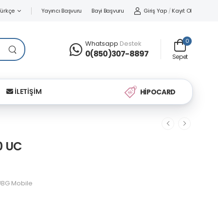
Yayıncı Başvuru
Bayi Başvuru
Giriş Yap
/
Kayıt Ol
Türkçe
0
Whatsapp
Destek
0(850)307-8897
Sepet
İLETİŞİM
HİPOCARD
0 UC
BG Mobile