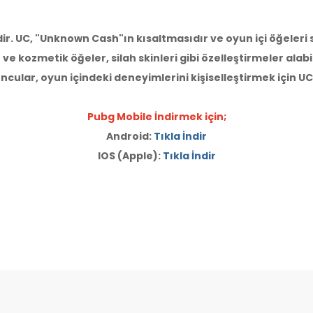
ir. UC, "Unknown Cash"ın kısaltmasıdır ve oyun içi öğeleri sa
r ve kozmetik öğeler, silah skinleri gibi özelleştirmeler alabil
uncular, oyun içindeki deneyimlerini kişiselleştirmek için UC'
Pubg Mobile İndirmek için;
Android:
Tıkla İndir
IOS (Apple):
Tıkla İndir