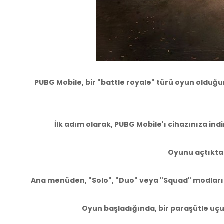
PUBG Mobile, bir "battle royale" türü oyun olduğ
İlk adım olarak, PUBG Mobile'ı cihazınıza ind
Oyunu açtıktan
Ana menüden, "Solo", "Duo" veya "Squad" modlarını 
Oyun başladığında, bir paraşütle uçuş