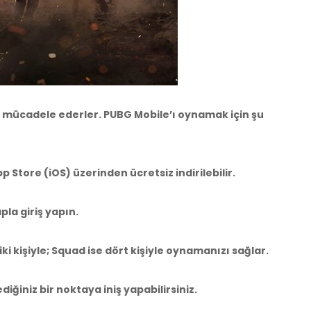
aldı
esi tavsiye ederim
a mücadele ederler. PUBG Mobile’ı oynamak için şu
aldı
m
 Store (iOS) üzerinden ücretsiz indirilebilir.
la giriş yapın.
aldı
m
 kişiyle; Squad ise dört kişiyle oynamanızı sağlar.
ğiniz bir noktaya iniş yapabilirsiniz.