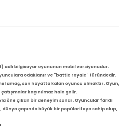
) adlı bilgisayar oyununun mobil versiyonudur.
yunculara odaklanır ve "battle royale" türündedir.
Temel amaç, son hayatta kalan oyuncu olmaktır. Oyun,
 çatışmalar kaçınılmaz hale gelir.
rıyla öne çıkan bir deneyim sunar. Oyuncular farklı
e, dünya çapında büyük bir popülariteye sahip olup,
aldı
?