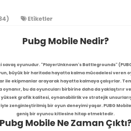
34)
Etiketler
Pubg Mobile Nedir?
çi savaş oyunudur. "PlayerUnknown's Battlegrounds" (PUBG
oyun, büyük bir haritada hayatta kalma mücadelesi veren o
hlar ile ekipmanlar arayarak hayatta kalmaya çalışırlar. 
a oynanır, bu da oyuncuları birbirine daha da yaklaştırır ve
 yüksek grafik kalitesi, oynanabilirlik ve stratejik unsurla
H **** U ****
29-10-2024, 17:24 (1 yıl önce)
iyle zenginleştirilmiş bir oyun deneyimi yaşar. PUBG Mobil
PUBG Mobile 3850 UC adlı ürünü satın 
geniş bir oyuncu kitlesine hitap etmektedir.
Teşekkürler
Pubg Mobile Ne Zaman Çıktı