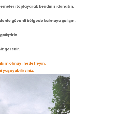
aldı
zemeleri toplayarak kendinizi donatın.
denle güvenli bölgede kalmaya çalışın.
4
5
›
eliştirin.
z gerekir.
takım olmayı hedefleyin.
 yaşayabilirsiniz.