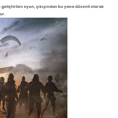
geliştirilen oyun, çıkışından bu yana düzenli olarak
ur.
aldı
esi tavsiye ederim
aldı
aldı
m