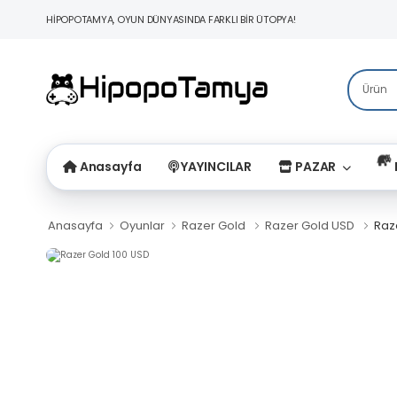
HİPOPOTAMYA, OYUN DÜNYASINDA FARKLI BİR ÜTOPYA!
Anasayfa
YAYINCILAR
PAZAR
Anasayfa
Oyunlar
Razer Gold
Razer Gold USD
Raz