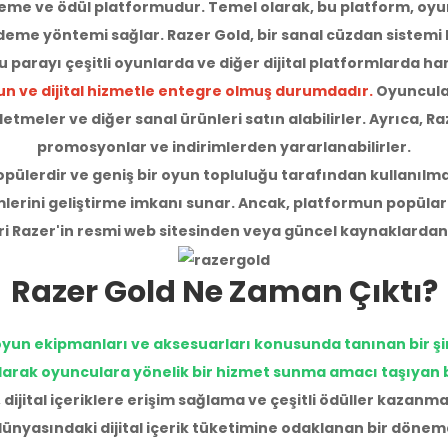
deme ve ödül platformudur. Temel olarak, bu platform, oyun
r ödeme yöntemi sağlar. Razer Gold, bir sanal cüzdan sistemi 
 parayı çeşitli oyunlarda ve diğer dijital platformlarda har
un ve dijital hizmetle entegre olmuş durumdadır.
Oyuncular
tmeler ve diğer sanal ürünleri satın alabilirler. Ayrıca, Raz
promosyonlar ve indirimlerden yararlanabilirler.
Üzgünüm!
opülerdir ve geniş bir oyun topluluğu tarafından kullanıl
erini geliştirme imkanı sunar. Ancak, platformun popülarites
eri Razer'in resmi web sitesinden veya güncel kaynaklardan
Razer Gold Ne Zaman Çıktı?
, oyun ekipmanları ve aksesuarları konusunda tanınan bir 
arak oyunculara yönelik bir hizmet sunma amacı taşıyan bi
 dijital içeriklere erişim sağlama ve çeşitli ödüller kaza
yasındaki dijital içerik tüketimine odaklanan bir dönemde 