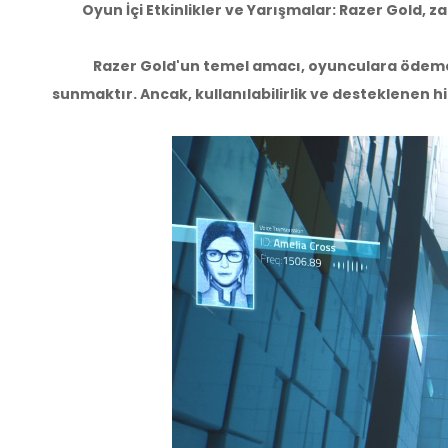
Oyun İçi Etkinlikler ve Yarışmalar: Razer Gold, 
Razer Gold'un temel amacı, oyunculara ödeme i
sunmaktır. Ancak, kullanılabilirlik ve desteklenen 