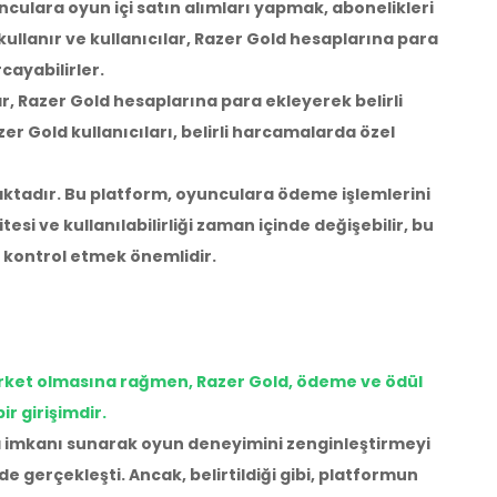
culara oyun içi satın alımları yapmak, abonelikleri
kullanır ve kullanıcılar, Razer Gold hesaplarına para
cayabilirler.
, Razer Gold hesaplarına para ekleyerek belirli
er Gold kullanıcıları, belirli harcamalarda özel
maktadır. Bu platform, oyunculara ödeme işlemlerini
i ve kullanılabilirliği zaman içinde değişebilir, bu
 kontrol etmek önemlidir.
şirket olmasına rağmen, Razer Gold, ödeme ve ödül
r girişimdir.
nma imkanı sunarak oyun deneyimini zenginleştirmeyi
gerçekleşti. Ancak, belirtildiği gibi, platformun