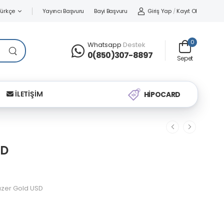
Yayıncı Başvuru
Bayi Başvuru
Giriş Yap
/
Kayıt Ol
Türkçe
0
Whatsapp
Destek
0(850)307-8897
Sepet
İLETİŞİM
HİPOCARD
SD
zer Gold USD