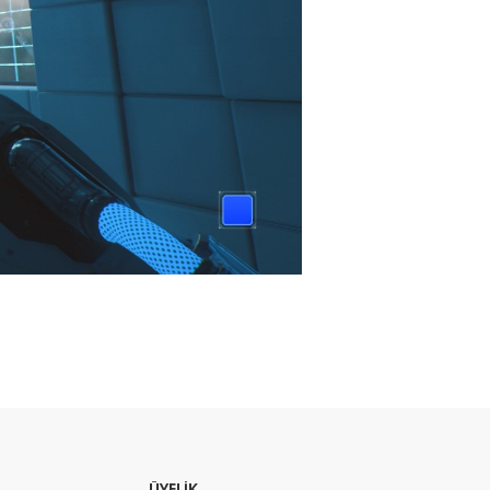
ÜYELIK