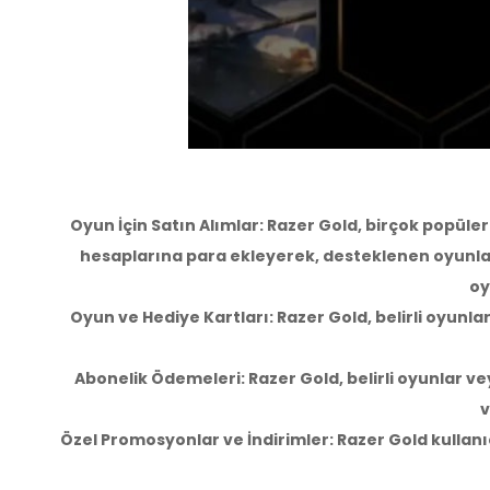
Oyun İçin Satın Alımlar: Razer Gold, birçok popüle
hesaplarına para ekleyerek, desteklenen oyunlarda
oy
Oyun ve Hediye Kartları: Razer Gold, belirli oyunlar 
Abonelik Ödemeleri: Razer Gold, belirli oyunlar vey
v
Özel Promosyonlar ve İndirimler: Razer Gold kullanıc