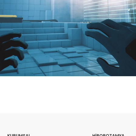
KURUMSAL
HIPOPOTAMYA