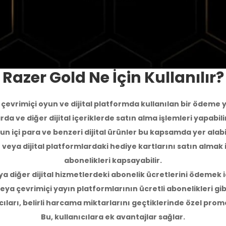
Razer Gold Ne İçin Kullanılır?
r çevrimiçi oyun ve dijital platformda kullanılan bir ödeme
 ve diğer dijital içeriklerde satın alma işlemleri yapabili
un içi para ve benzeri dijital ürünler bu kapsamda yer alabil
veya dijital platformlardaki hediye kartlarını satın almak içi
abonelikleri kapsayabilir.
a diğer dijital hizmetlerdeki abonelik ücretlerini ödemek iç
eya çevrimiçi yayın platformlarının ücretli abonelikleri gib
ıları, belirli harcama miktarlarını geçtiklerinde özel prom
Bu, kullanıcılara ek avantajlar sağlar.