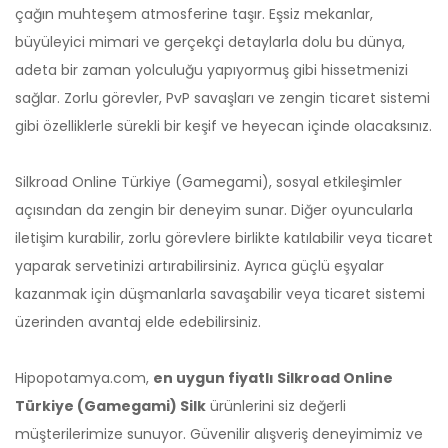
çağın muhteşem atmosferine taşır. Eşsiz mekanlar,
büyüleyici mimari ve gerçekçi detaylarla dolu bu dünya,
adeta bir zaman yolculuğu yapıyormuş gibi hissetmenizi
F **** K ****
31-12-2024, 13:01 (1 yıl önce)
sağlar. Zorlu görevler, PvP savaşları ve zengin ticaret sistemi
Silkroad Online Türkiye 300 Silk adlı ürünü
satın aldı
gibi özelliklerle sürekli bir keşif ve heyecan içinde olacaksınız.
GÜZEL HİZMET
Silkroad Online Türkiye (Gamegami), sosyal etkileşimler
açısından da zengin bir deneyim sunar. Diğer oyuncularla
C **** D ****
25-12-2024, 22:10 (1 yıl önce)
iletişim kurabilir, zorlu görevlere birlikte katılabilir veya ticaret
Silkroad Online Türkiye 300 Silk adlı ürünü
satın aldı
yaparak servetinizi artırabilirsiniz. Ayrıca güçlü eşyalar
kazanmak için düşmanlarla savaşabilir veya ticaret sistemi
üzerinden avantaj elde edebilirsiniz.
R **** C ****
21-12-2024, 00:24 (1 yıl önce)
Silkroad Online Türkiye 300 Silk adlı ürünü
Hipopotamya.com,
en uygun fiyatlı Silkroad Online
satın aldı
Türkiye (Gamegami) Silk
ürünlerini siz değerli
Sıkıntısız ve hızlı alışveriş
müşterilerimize sunuyor. Güvenilir alışveriş deneyimimiz ve