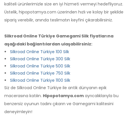
kaliteli ürünlerimizle size en iyi hizmeti vermeyi hedefliyoruz.
Üstelik, hipopotamya.com üzerinden hızlı ve kolay bir şekilde
M **** B ****
17-12-2024, 00:08 (1 yıl önce)
sipariş verebilir, anında teslimatın keyfini çıkarabilirsiniz.
Silkroad Online Türkiye 300 Silk adlı ürünü
satın aldı
teşekkürler
Silkroad Online Türkiye Gamegami Silk fiyatlarına
aşağıdaki bağlantılardan ulaşabilirsiniz:
Silkroad Online Türkiye 100 Silk
T **** D ****
11-12-2024, 20:57 (1 yıl önce)
Silkroad Online Türkiye 300 Silk
Silkroad Online Türkiye 300 Silk adlı ürünü
Silkroad Online Türkiye 500 Silk
satın aldı
Silkroad Online Türkiye 750 Silk
çok hızlı bir alışveriş oldu
Silkroad Online Türkiye 1100 Silk
Siz de Silkroad Online Türkiye ile antik dünyanın epik
macerasına katılın.
Hipopotamya.com
ayrıcalıklarıyla bu
T **** D ****
11-12-2024, 20:45 (1 yıl önce)
benzersiz oyunun tadını çıkarın ve Gamegami kalitesini
Silkroad Online Türkiye 300 Silk adlı ürünü
satın aldı
deneyimleyin!
gayet hızlı ve başarılı