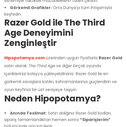
sistemiyle taktiksel mücadelelerin tadını çıkarın.
Görkemli Grafikler:
Orta Dünya’yı tüm ihtişamıyla
keşfedin.
Razer Gold ile The Third
Age Deneyimini
Zenginleştir
Hipopotamya.com
üzerinden uygun fiyatlarla
Razer Gold
satın alarak
The Third Age
ve diğer birçok oyunda
içeriklerinizi kolayca yükleyebilirsiniz. Razer Gold ile en
görkemli savaşlara katılın, kahramanlarınızı güçlendirin ve
oyun keyfinizi bir üst seviyeye taşıyın.
Neden Hipopotamya?
Anında Teslimat:
Satın aldığınız Razer Gold kodları,
sipariş tamamlandıktan hemen sonra
“Siparişlerim”
bölümünde görüntülenir.