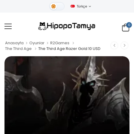
Türkçe
Gündüz Tema
0
Anasayfa
Oyunlar
R2Games
The Third Age
The Third Age Razer Gold 10 USD