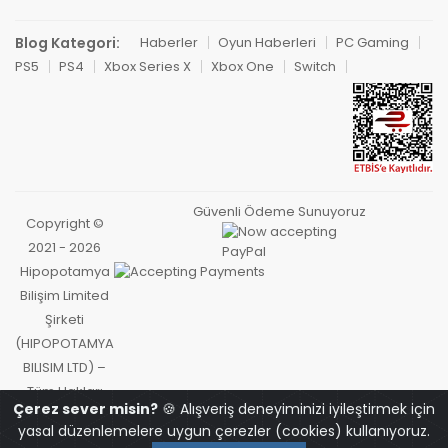
Blog Kategori:
Haberler
Oyun Haberleri
PC Gaming
PS5
PS4
Xbox Series X
Xbox One
Switch
Güvenli Ödeme Sunuyoruz
Copyright ©
2021 - 2026
Hipopotamya
Bilişim Limited
Şirketi
(HIPOPOTAMYA
BILISIM LTD) –
Tüm Hakları
Çerez sever misin?
🍪 Alışveriş deneyiminizi iyileştirmek için
Saklıdır.
yasal düzenlemelere uygun çerezler (cookies) kullanıyoruz.