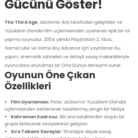
Gücünü Göster!
The Third Age
,
Electronic Arts
tarafından geliştirilen ve
Yüzüklerin Efendisi
film üçlemesinden uyarlanan epik bir rol
yapma oyunudur. 2004 yılında PlayStation 2, Xbox,
GameCube ve Game Boy Advance için yayınlanan bu
yapım, sinematik sahneleri ve detaylı savaş mekanikleriyle
oyunculara unutulmaz bir Orta Dünya deneyimi sunar.
Oyunun Öne Çıkan
Özellikleri
Film Uyarlaması:
Peter Jackson’ın Yüzüklerin Efendisi
üçlemesinden esinlenerek tasarlanmış zengin bir hikâye.
Üzgünüm!
Kahraman Kadrosu:
Altı ana karakterden oluşan bir
grupla ilerleyerek seviyelerinizi geliştirin.
Sıra Tabanlı Savaşlar:
Stratejiye dayalı savaş