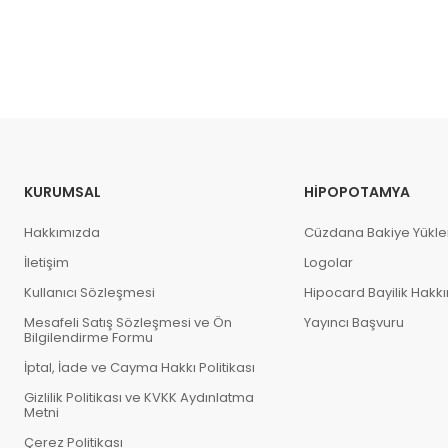
KURUMSAL
HIPOPOTAMYA
Hakkımızda
Cüzdana Bakiye Yükl
İletişim
Logolar
Kullanıcı Sözleşmesi
Hipocard Bayilik Hakk
Mesafeli Satış Sözleşmesi ve Ön
Yayıncı Başvuru
Bilgilendirme Formu
İptal, İade ve Cayma Hakkı Politikası
Gizlilik Politikası ve KVKK Aydınlatma
Metni
Çerez Politikası