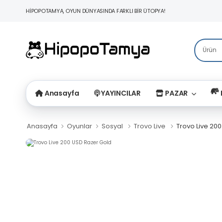
HİPOPOTAMYA, OYUN DÜNYASINDA FARKLI BİR ÜTOPYA!
Anasayfa
YAYINCILAR
PAZAR
Anasayfa
Oyunlar
Sosyal
Trovo Live
Trovo Live 20