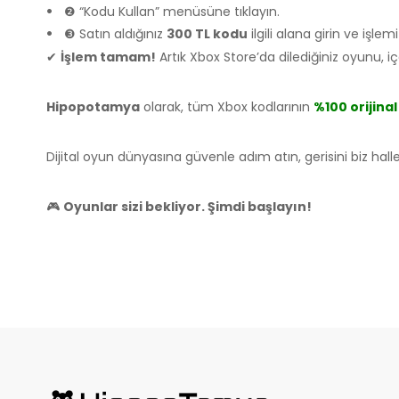
❷ “Kodu Kullan” menüsüne tıklayın.
❸ Satın aldığınız
300 TL kodu
ilgili alana girin ve işlem
✔
İşlem tamam!
Artık Xbox Store’da dilediğiniz oyunu, içer
Hipopotamya
olarak, tüm Xbox kodlarının
%100 orijinal
Dijital oyun dünyasına güvenle adım atın, gerisini biz hall
🎮
Oyunlar sizi bekliyor. Şimdi başlayın!