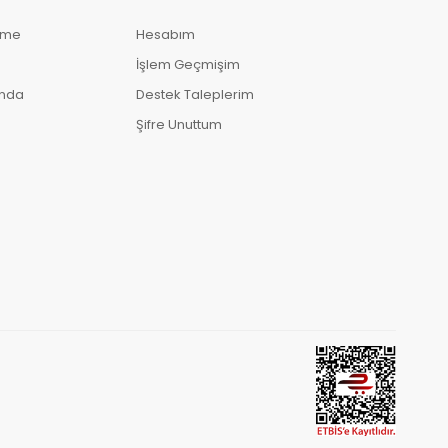
eme
Hesabım
İşlem Geçmişim
ında
Destek Taleplerim
Şifre Unuttum