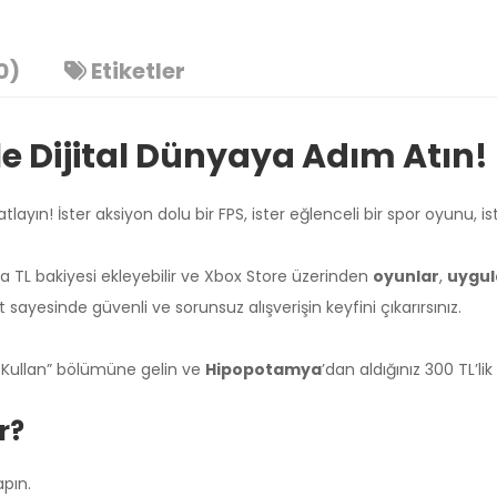
0)
Etiketler
le Dijital Dünyaya Adım Atın!
yın! İster aksiyon dolu bir FPS, ister eğlenceli bir spor oyunu, is
a TL bakiyesi ekleyebilir ve Xbox Store üzerinden
oyunlar
,
uygul
 sayesinde güvenli ve sorunsuz alışverişin keyfini çıkarırsınız.
 Kullan” bölümüne gelin ve
Hipopotamya
’dan aldığınız 300 TL’li
Üzgünüm!
r?
apın.