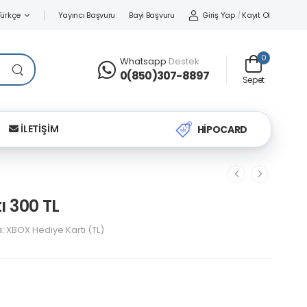
Yayıncı Başvuru
Bayi Başvuru
Giriş Yap
/
Kayıt Ol
Türkçe
0
Whatsapp
Destek
0(850)307-8897
Sepet
İLETİŞİM
HİPOCARD
ı 300 TL
i:
XBOX Hediye Kartı (TL)