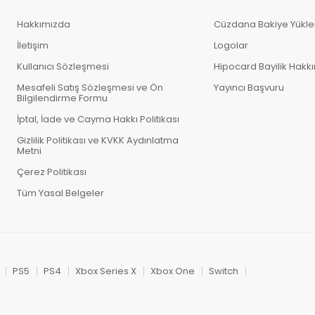
Hakkımızda
Cüzdana Bakiye Yükl
İletişim
Logolar
Kullanıcı Sözleşmesi
Hipocard Bayilik Hakk
Mesafeli Satış Sözleşmesi ve Ön
Yayıncı Başvuru
Bilgilendirme Formu
İptal, İade ve Cayma Hakkı Politikası
Gizlilik Politikası ve KVKK Aydınlatma
Metni
Çerez Politikası
Tüm Yasal Belgeler
PS5
PS4
Xbox Series X
Xbox One
Switch