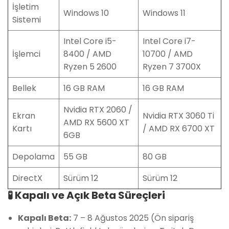
İşletim
Windows 10
Windows 11
Sistemi
Intel Core i5-
Intel Core i7-
İşlemci
8400 / AMD
10700 / AMD
Ryzen 5 2600
Ryzen 7 3700X
Bellek
16 GB RAM
16 GB RAM
Nvidia RTX 2060 /
Ekran
Nvidia RTX 3060 Ti
AMD RX 5600 XT
Kartı
/ AMD RX 6700 XT
6GB
Depolama
55 GB
80 GB
DirectX
Sürüm 12
Sürüm 12
🧪 Kapalı ve Açık Beta Süreçleri
Kapalı Beta:
7 – 8 Ağustos 2025 (Ön sipariş