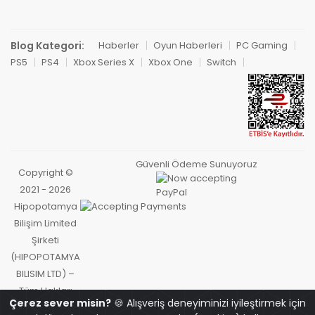
Blog Kategori:
Haberler
Oyun Haberleri
PC Gaming
PS5
PS4
Xbox Series X
Xbox One
Switch
Güvenli Ödeme Sunuyoruz
Copyright ©
2021 - 2026
Hipopotamya
Bilişim Limited
Şirketi
(HIPOPOTAMYA
BILISIM LTD) –
Tüm Hakları
Çerez sever misin?
🍪 Alışveriş deneyiminizi iyileştirmek için
Saklıdır.