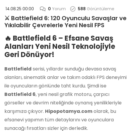
14.08.25 00:00
0
Yorum
588
Görüntüleme
⚔️ Battlefield 6: 120 Oyunculu Savaşlar ve
Yıkılabilir Çevrelerle Yeni Nesil FPS
🔥 Battlefield 6 – Efsane Savaş
Alanları Yeni Nesil Teknolojiyle
Geri Dönüyor!
Battlefield
serisi, yıllardır sunduğu devasa savaş
alanları, sinematik anlar ve takım odaklı FPS deneyimi
ile oyuncuların gönlünde taht kurdu. Şimdi ise
Battlefield 6
, yeni nesil grafik motoru, çarpıcı
görseller ve devrim niteliğinde oynanış yenilikleriyle
karşımıza çıkıyor.
Hipopotamya.com
olarak, bu
efsanevi yapımın tüm detaylarını ve oyunculara
sunacağı fırsatları sizler için derledik.