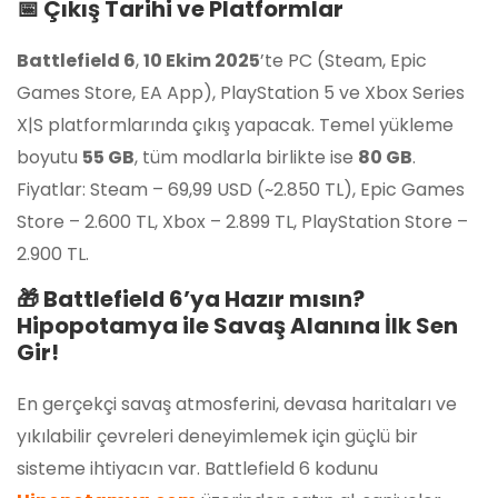
📅 Çıkış Tarihi ve Platformlar
Battlefield 6
,
10 Ekim 2025
’te PC (Steam, Epic
Games Store, EA App), PlayStation 5 ve Xbox Series
X|S platformlarında çıkış yapacak. Temel yükleme
boyutu
55 GB
, tüm modlarla birlikte ise
80 GB
.
Fiyatlar: Steam – 69,99 USD (~2.850 TL), Epic Games
Store – 2.600 TL, Xbox – 2.899 TL, PlayStation Store –
2.900 TL.
🎁 Battlefield 6’ya Hazır mısın?
Hipopotamya ile Savaş Alanına İlk Sen
Gir!
En gerçekçi savaş atmosferini, devasa haritaları ve
yıkılabilir çevreleri deneyimlemek için güçlü bir
sisteme ihtiyacın var. Battlefield 6 kodunu