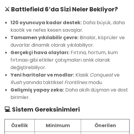
⚔️ Battlefield 6’da Sizi Neler Bekliyor?
120 oyuncuya kadar destek:
Daha büyük, daha
kaotik ve nefes kesen savaşlar.
Tamamen yıkılabilir çevre:
Binalar, köprüler ve
duvarlar dinamik olarak yıkılabiliyor.
Gerçekçi hava olayları:
Fırtına, hortum, kum
fırtınası gibi etkiler çatışmaları anlık olarak
değiştirebiliyor.
Yeni haritalar ve modlar:
Klasik
Conquest
ve
Rush
yanında taktiksel
Frontlines
modu.
Gelişmiş yapay zeka:
Daha akıllı düşman ve dost
birimler.
💻 Sistem Gereksinimleri
Özellik
Minimum
Önerilen