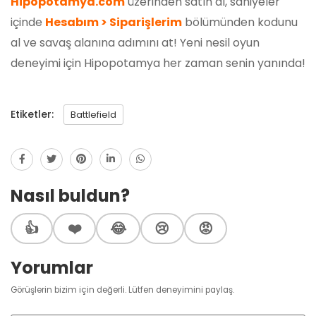
Hipopotamya.com
üzerinden satın al, saniyeler
içinde
Hesabım > Siparişlerim
bölümünden kodunu
al ve savaş alanına adımını at! Yeni nesil oyun
deneyimi için Hipopotamya her zaman senin yanında!
Etiketler:
Battlefield
Nasıl buldun?
👍
❤️
😂
😢
😡
Yorumlar
Görüşlerin bizim için değerli. Lütfen deneyimini paylaş.