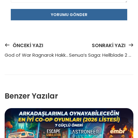
YORUMU GÖNDER
ÖNCEKI YAZI
SONRAKI YAZI
God of War Ragnarok Hakkında Her Şey
Senua’s Saga: Hellblade 2 PS5’e Geliyor – Çıkış Tarihi, Fiyatı ve Yenilikler
Benzer Yazılar