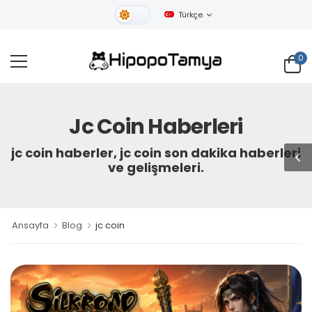
Türkçe
Gündüz Tema
0
Jc Coin Haberleri
jc coin haberler, jc coin son dakika haberleri
ve gelişmeleri.
Ansayfa
Blog
jc coin