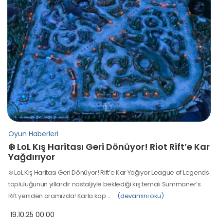
Oyun Haberleri
❄️ LoL Kış Haritası Geri Dönüyor! Riot Rift’e Kar
Yağdırıyor
❄️ LoL Kış Haritası Geri Dönüyor! Rift’e Kar Yağıyor League of Legends
topluluğunun yıllardır nostaljiyle beklediği kış temalı Summoner’s
Rift yeniden aramızda! Karla kap…
(devamını oku)
19.10.25 00:00