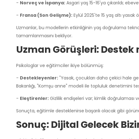
-
Norveç ve İspanya:
Asgari yaş 15-16'ya çıkarıldı; ebevey
-
Fransa (Son Gelişme):
Eylül 2025'te 15 yaş altı yasak
Uzmanlar, bu modellerin etkinliğinin yaş doğrulama tekno
tamamlanmasını bekliyor.
Uzman Görüşleri: Destek 
Psikologlar ve eğitimciler ikiye bölünmüş:
-
Destekleyenler:
"Yasak, çocukları daha çekici hale get
Bakanlığı, "Komşu anne" modeli ile topluluk denetimini teş
-
Eleştirenler:
Gizlilik endişeleri var; kimlik doğrulaması ver
Sonuçta, eğitimle desteklenirse başarılı olacak gibi görün
Sonuç: Dijital Gelecek Biz