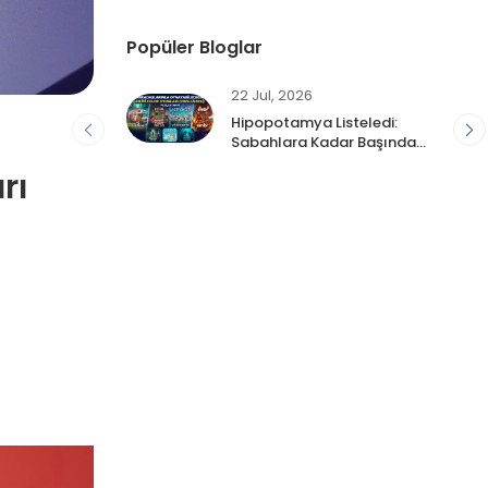
Popüler Bloglar
22 Jul, 2026
Hipopotamya Listeledi:
Sabahlara Kadar Başından
...
rı