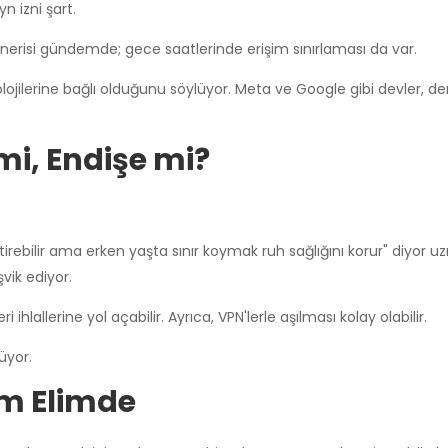
n izni şart.
 önerisi gündemde; gece saatlerinde erişim sınırlaması da var.
lojilerine bağlı olduğunu söylüyor. Meta ve Google gibi devler, d
mi, Endişe mi?
irebilir ama erken yaşta sınır koymak ruh sağlığını korur" diyor uz
vik ediyor.
i ihlallerine yol açabilir. Ayrıca, VPN'lerle aşılması kolay olabilir.
üyor.
im Elimde