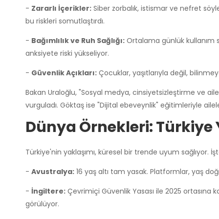
-
Zararlı İçerikler:
Siber zorbalık, istismar ve nefret söyl
bu riskleri somutlaştırdı.
-
Bağımlılık ve Ruh Sağlığı:
Ortalama günlük kullanım sü
anksiyete riski yükseliyor.
-
Güvenlik Açıkları:
Çocuklar, yaşıtlarıyla değil, bilinmeye
Bakan Uraloğlu, "Sosyal medya, cinsiyetsizleştirme ve aile
vurguladı. Göktaş ise "Dijital ebeveynlik" eğitimleriyle ailel
Dünya Örnekleri: Türkiye 
Türkiye'nin yaklaşımı, küresel bir trende uyum sağlıyor. İşt
-
Avustralya:
16 yaş altı tam yasak. Platformlar, yaş doğru
-
İngiltere:
Çevrimiçi Güvenlik Yasası ile 2025 ortasına k
görülüyor.