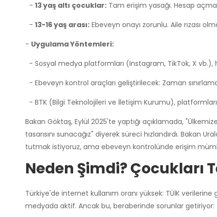
-
13 yaş altı çocuklar:
Tam erişim yasağı. Hesap açma
-
13-16 yaş arası:
Ebeveyn onayı zorunlu. Aile rızası o
-
Uygulama Yöntemleri:
- Sosyal medya platformları (Instagram, TikTok, X vb.), 
- Ebeveyn kontrol araçları geliştirilecek: Zaman sınırlamas
- BTK (Bilgi Teknolojileri ve İletişim Kurumu), platfor
Bakan Göktaş, Eylül 2025'te yaptığı açıklamada, "Ülkemiz
tasarısını sunacağız" diyerek süreci hızlandırdı. Bakan Ur
tutmak istiyoruz, ama ebeveyn kontrolünde erişim mümk
Neden Şimdi? Çocukları T
Türkiye'de internet kullanım oranı yüksek: TÜİK verilerine 
medyada aktif. Ancak bu, beraberinde sorunlar getiriyor: