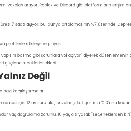
emi vakaları artıyor. Roblox ve Discord gibi platformların erişim e
resi 7 saati aşıyor; bu, dünya ortalamasının %7 üzerinde. Depr
n profillerle etkileşime giriyor.
 yapısını bozma gibi sorunlara yol açıyor" diyerek düzenlemenin ac
eri güçlendireceklerini ekledi.
Yalnız Değil
e bazı karşılaştırmalar:
laması için 12 ay süre aldı; cezalar şirket gelirinin %10'una kadar ç
adar yaş doğrulama zorunlu. 16 yaş altı yasak "seçeneklerden biri"