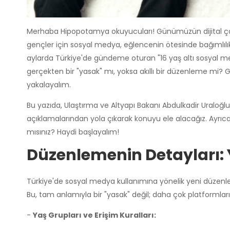
Merhaba Hipopotamya okuyucuları! Günümüzün dijital çağı,
gençler için sosyal medya, eğlencenin ötesinde bağımlılık, 
aylarda Türkiye'de gündeme oturan "16 yaş altı sosyal me
gerçekten bir "yasak" mı, yoksa akıllı bir düzenleme mi? G
yakalayalım.
Bu yazıda, Ulaştırma ve Altyapı Bakanı Abdulkadir Uraloğl
açıklamalarından yola çıkarak konuyu ele alacağız. Ayrıc
mısınız? Haydi başlayalım!
Düzenlemenin Detayları: 
Türkiye'de sosyal medya kullanımına yönelik yeni düzenl
Bu, tam anlamıyla bir "yasak" değil; daha çok platformların
-
Yaş Grupları ve Erişim Kuralları: