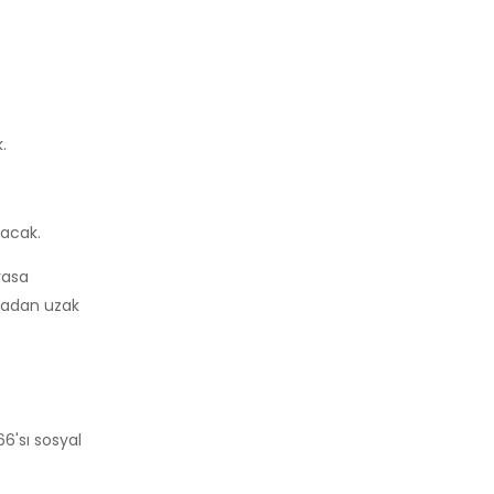
.
yacak.
yasa
dyadan uzak
66'sı sosyal