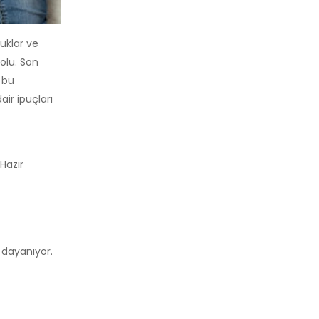
uklar ve
dolu. Son
 bu
ir ipuçları
Hazır
 dayanıyor.