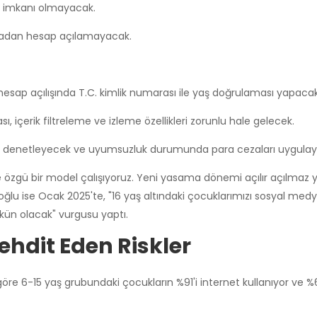
 imkanı olmayacak.
lmadan hesap açılamayacak.
hesap açılışında T.C. kimlik numarası ile yaş doğrulaması yapacak
ı, içerik filtreleme ve izleme özellikleri zorunlu hale gelecek.
mları denetleyecek ve uyumsuzluk durumunda para cezaları uygula
e özgü bir model çalışıyoruz. Yeni yasama dönemi açılır açılmaz 
aloğlu ise Ocak 2025'te, "16 yaş altındaki çocuklarımızı sosyal me
ün olacak" vurgusu yaptı.
ehdit Eden Riskler
göre 6-15 yaş grubundaki çocukların %91'i internet kullanıyor ve %