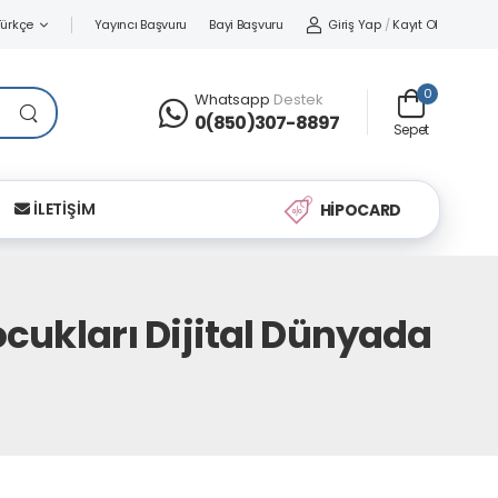
Yayıncı Başvuru
Bayi Başvuru
Giriş Yap
/
Kayıt Ol
Türkçe
0
Whatsapp
Destek
0(850)307-8897
Sepet
İLETİŞİM
HİPOCARD
ocukları Dijital Dünyada