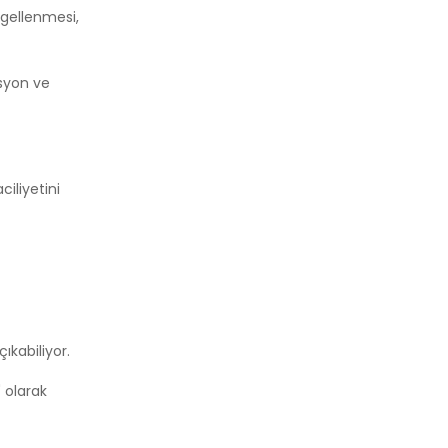
ngellenmesi,
esyon ve
iliyetini
ıkabiliyor.
 olarak