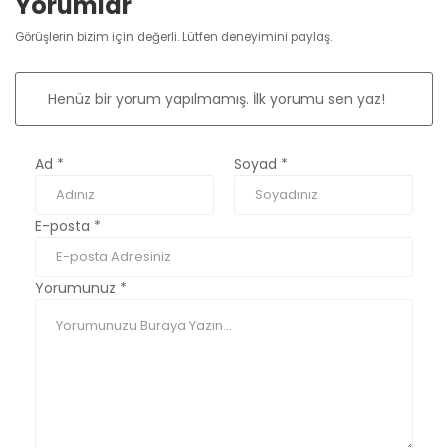
Yorumlar
Görüşlerin bizim için değerli. Lütfen deneyimini paylaş.
Henüz bir yorum yapılmamış. İlk yorumu sen yaz!
Ad
*
Soyad
*
E-posta
*
Yorumunuz
*