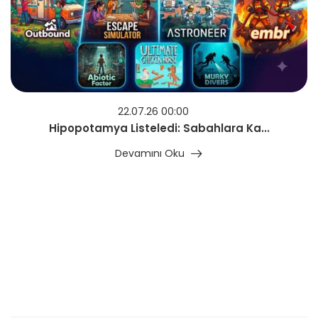
22.07.26 00:00
Hipopotamya Listeledi: Sabahlara Ka...
Devamını Oku