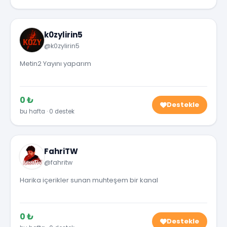
k0zylirin5
@k0zylirin5
Metin2 Yayını yaparım
0 ₺
Destekle
bu hafta · 0 destek
FahriTW
@fahritw
Harika içerikler sunan muhteşem bir kanal
0 ₺
Destekle