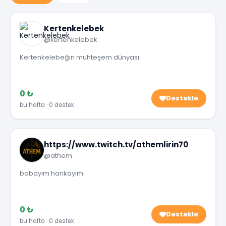
Kertenkelebek
@kertenkelebek
Kertenkelebeğin muhteşem dünyası
0 ₺
Destekle
bu hafta · 0 destek
https://www.twitch.tv/athemlirin70
@athem
babayım harikayim.
0 ₺
Destekle
bu hafta · 0 destek