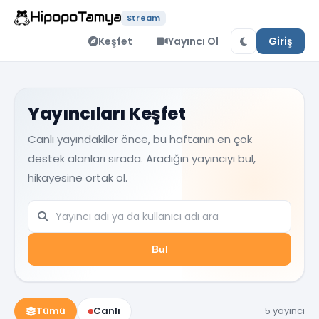
Stream
Keşfet
Yayıncı Ol
Giriş
Yayıncıları Keşfet
Canlı yayındakiler önce, bu haftanın en çok
destek alanları sırada. Aradığın yayıncıyı bul,
hikayesine ortak ol.
Bul
Tümü
Canlı
5 yayıncı