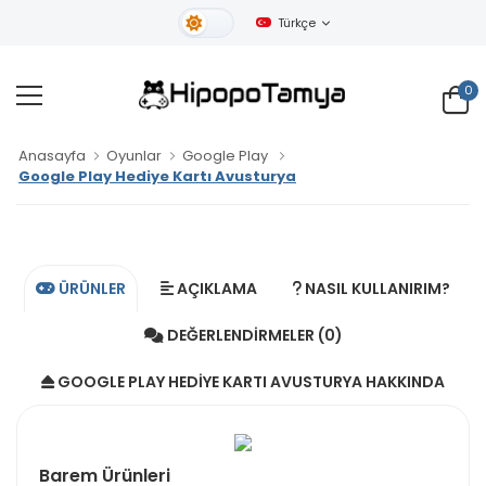
Türkçe
Gündüz Tema
0
Anasayfa
Oyunlar
Google Play
Google Play Hediye Kartı Avusturya
ÜRÜNLER
AÇIKLAMA
NASIL KULLANIRIM?
DEĞERLENDIRMELER (0)
GOOGLE PLAY HEDIYE KARTI AVUSTURYA HAKKINDA
Barem Ürünleri