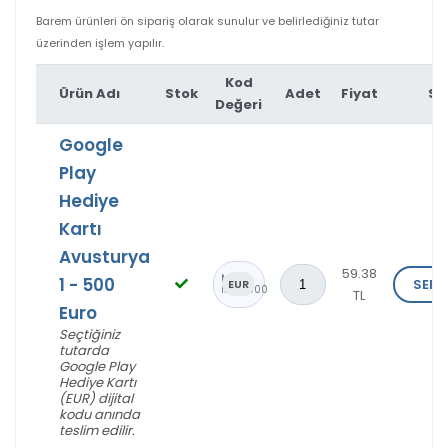
Barem ürünleri ön sipariş olarak sunulur ve belirlediğiniz tutar
üzerinden işlem yapılır.
Kod
Ürün Adı
Stok
Adet
Fiyat
Si
Değeri
Google
Play
Hediye
Kartı
Avusturya
59.38
Üzgünüm!
Min: 1
1 - 500
SEPE
EUR
Max: 500
TL
Euro
Seçtiğiniz
tutarda
Google Play
Hediye Kartı
(EUR) dijital
kodu anında
teslim edilir.