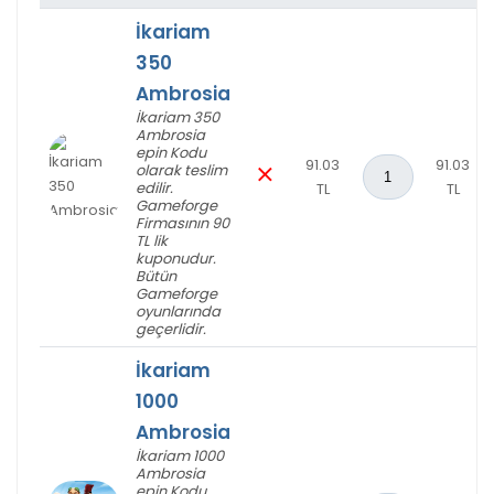
İkariam
350
Ambrosia
İkariam 350
Ambrosia
epin Kodu
91.03
91.03
olarak teslim
edilir.
TL
TL
Gameforge
Firmasının 90
Üzgünüm!
TL lik
kuponudur.
Bütün
Gameforge
oyunlarında
geçerlidir.
İkariam
1000
Ambrosia
İkariam 1000
Ambrosia
epin Kodu