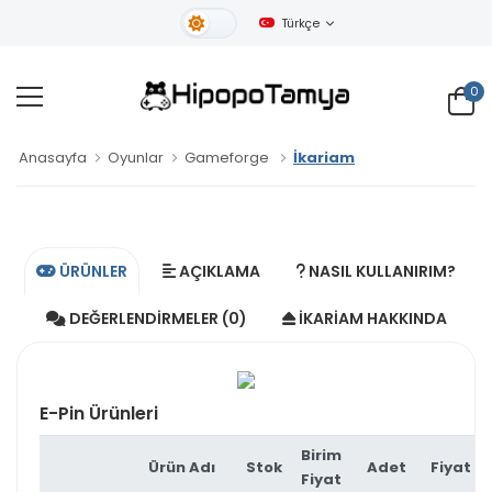
Türkçe
Gündüz Tema
0
Anasayfa
Oyunlar
Gameforge
İkariam
ÜRÜNLER
AÇIKLAMA
NASIL KULLANIRIM?
DEĞERLENDIRMELER (0)
İKARIAM HAKKINDA
E-Pin Ürünleri
Birim
Ürün Adı
Stok
Adet
Fiyat
Fiyat