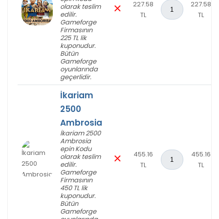
227.58
227.58
olarak teslim
edilir.
TL
TL
Gameforge
Firmasının
225 TL lik
kuponudur.
Bütün
Gameforge
oyunlarında
geçerlidir.
İkariam
2500
Ambrosia
İkariam 2500
Ambrosia
epin Kodu
455.16
455.16
olarak teslim
edilir.
TL
TL
Gameforge
Firmasının
450 TL lik
kuponudur.
Bütün
Gameforge