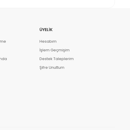
ÜYELIK
eme
Hesabım
İşlem Geçmişim
ında
Destek Taleplerim
Şifre Unuttum