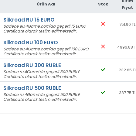
Birim
Ürün Adı
Stok
Fiyat
Silkroad RU 15 EURO
751.90 TL
Sadece eu.4Game.com'da geçerli 15 EURO
Certificate olarak teslim edilmektedir.
Silkroad RU 100 EURO
4996.88 T
Sadece eu.4Game.com'da geçerli 100 EURO
Certificate olarak teslim edilmektedir.
E**** A****
07-04-2026, 01:10 (4 ay önce)
Silkroad RU 300 RUBLE
Silkroad RU 300 RUBLE adlı ürünü satın aldı
232.65 T
Sadece ru.4Game'de geçerli 300 RUBLE
Çok hızlı ve güvenli
Certificate olarak teslim edilmektedir.
Silkroad RU 500 RUBLE
387.75 TL
Sadece ru.4Game'de geçerli 500 RUBLE
M**** K****
Certificate olarak teslim edilmektedir.
29-10-2024, 16:38 (1 yıl önce)
Silkroad RU 15 EURO adlı ürünü satın aldı
güzel