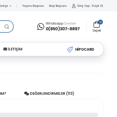
Yayıncı Başvuru
Bayi Başvuru
Giriş Yap
/
Kayıt Ol
Türkçe
0
Whatsapp
Destek
0(850)307-8897
Sepet
İLETİŞİM
HİPOCARD
IM?
DEĞERLENDIRMELER (113)