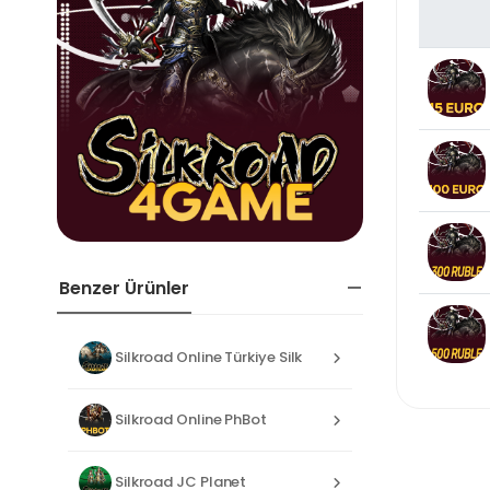
Benzer Ürünler
Silkroad Online Türkiye Silk
Silkroad Online PhBot
Silkroad JC Planet