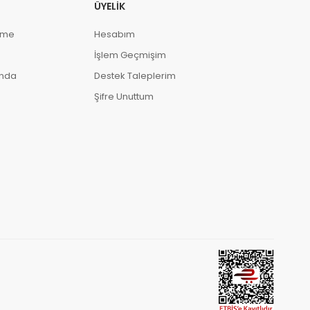
ÜYELIK
eme
Hesabım
İşlem Geçmişim
ında
Destek Taleplerim
Şifre Unuttum