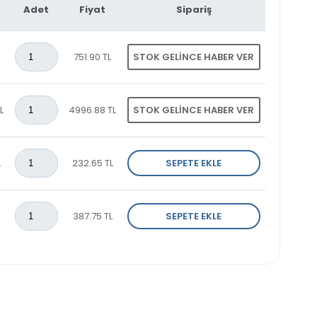
Adet
Fiyat
Sipariş
751.90 TL
STOK GELINCE HABER VER
L
4996.88 TL
STOK GELINCE HABER VER
L
232.65 TL
SEPETE EKLE
387.75 TL
SEPETE EKLE