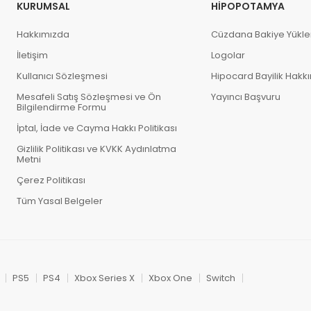
KURUMSAL
HIPOPOTAMYA
Hakkımızda
Cüzdana Bakiye Yükl
İletişim
Logolar
Kullanıcı Sözleşmesi
Hipocard Bayilik Hakk
Mesafeli Satış Sözleşmesi ve Ön
Yayıncı Başvuru
Bilgilendirme Formu
İptal, İade ve Cayma Hakkı Politikası
Gizlilik Politikası ve KVKK Aydınlatma
Metni
Çerez Politikası
Tüm Yasal Belgeler
PS5
PS4
Xbox Series X
Xbox One
Switch