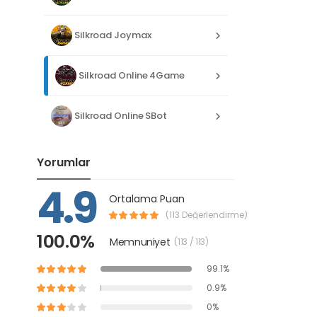
Silkroad Joymax
Silkroad Online 4Game
Silkroad Online SBot
Yorumlar
4.9
Ortalama Puan
(113 Değerlendirme)
100.0%
Memnuniyet
(113 / 113)
99.1%
0.9%
0%