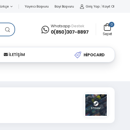
Yayıncı Başvuru
Bayi Başvuru
Giriş Yap
/
Kayıt Ol
Türkçe
0
Whatsapp
Destek
0(850)307-8897
Sepet
İLETİŞİM
HİPOCARD