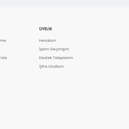
ÜYELIK
eme
Hesabım
İşlem Geçmişim
ında
Destek Taleplerim
Şifre Unuttum