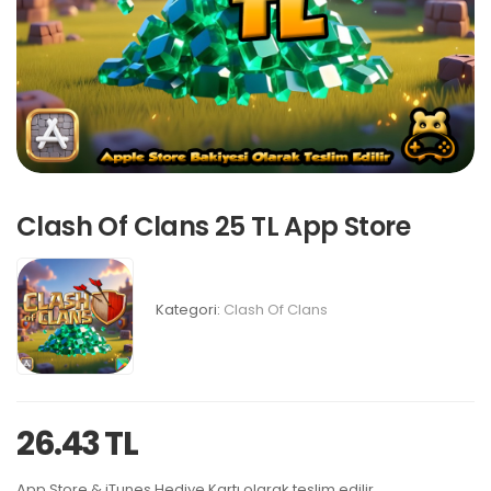
Clash Of Clans 25 TL App Store
Kategori:
Clash Of Clans
26.43 TL
App Store & iTunes Hediye Kartı olarak teslim edilir.