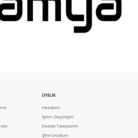
ÜYELIK
eme
Hesabım
İşlem Geçmişim
ında
Destek Taleplerim
Şifre Unuttum