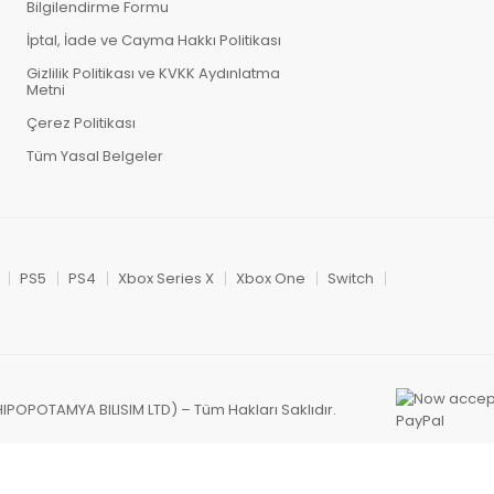
Bilgilendirme Formu
İptal, İade ve Cayma Hakkı Politikası
Gizlilik Politikası ve KVKK Aydınlatma
Metni
Çerez Politikası
Tüm Yasal Belgeler
PS5
PS4
Xbox Series X
Xbox One
Switch
HIPOPOTAMYA BILISIM LTD) – Tüm Hakları Saklıdır.