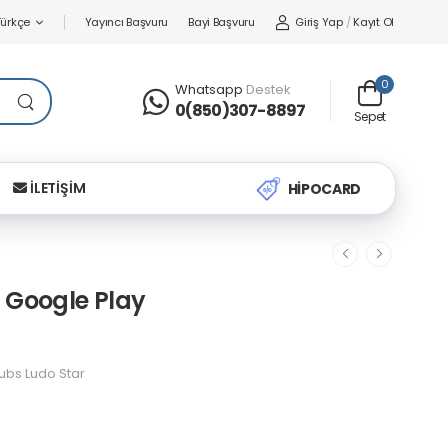
Yayıncı Başvuru
Bayi Başvuru
Giriş Yap
/
Kayıt Ol
Türkçe
0
Whatsapp
Destek
0(850)307-8897
Sepet
İLETİŞİM
HİPOCARD
L Google Play
ubs Ludo Star