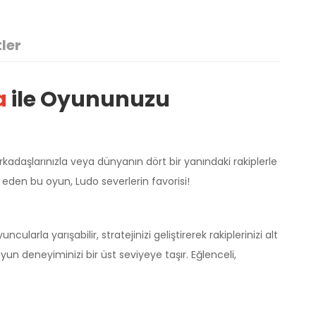
tler
a
ile Oyununuzu
adaşlarınızla veya dünyanın dört bir yanındaki rakiplerle
p eden bu oyun, Ludo severlerin favorisi!
arla yarışabilir, stratejinizi geliştirerek rakiplerinizi alt
yun deneyiminizi bir üst seviyeye taşır. Eğlenceli,