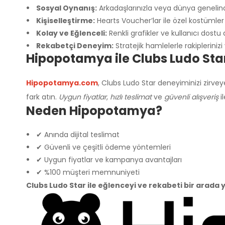
Sosyal Oynanış:
Arkadaşlarınızla veya dünya genelin
Kişiselleştirme:
Hearts Voucher’lar ile özel kostümler
Kolay ve Eğlenceli:
Renkli grafikler ve kullanıcı dostu
Rekabetçi Deneyim:
Stratejik hamlelerle rakiplerinizi
Hipopotamya ile Clubs Ludo Star
Hipopotamya.com
, Clubs Ludo Star deneyiminizi zirve
fark atın.
Uygun fiyatlar
,
hızlı teslimat
ve
güvenli alışveriş
i
Neden Hipopotamya?
✔ Anında dijital teslimat
✔ Güvenli ve çeşitli ödeme yöntemleri
✔ Uygun fiyatlar ve kampanya avantajları
✔ %100 müşteri memnuniyeti
Clubs Ludo Star ile eğlenceyi ve rekabeti bir arada 