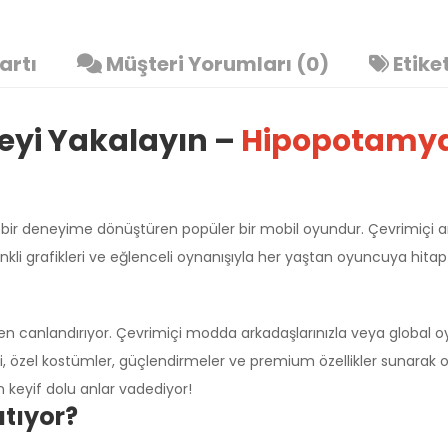
artı
Müşteri Yorumları (0)
Etike
ceyi Yakalayın –
Hipopotamy
bir deneyime dönüştüren popüler bir mobil oyundur. Çevrimiçi ark
renkli grafikleri ve eğlenceli oynanışıyla her yaştan oyuncuya hita
 canlandırıyor. Çevrimiçi modda arkadaşlarınızla veya global oyuncul
Üzgünüm!
imi, özel kostümler, güçlendirmeler ve premium özellikler sunarak o
n keyif dolu anlar vadediyor!
atıyor?