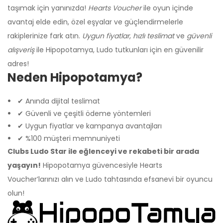
taşımak için yanınızda!
Hearts Voucher
ile oyun içinde
avantaj elde edin, özel eşyalar ve güçlendirmelerle
rakiplerinize fark atın.
Uygun fiyatlar
,
hızlı teslimat
ve
güvenli
alışveriş
ile Hipopotamya, Ludo tutkunları için en güvenilir
adres!
Neden Hipopotamya?
✔ Anında dijital teslimat
✔ Güvenli ve çeşitli ödeme yöntemleri
✔ Uygun fiyatlar ve kampanya avantajları
✔ %100 müşteri memnuniyeti
Clubs Ludo Star ile eğlenceyi ve rekabeti bir arada
yaşayın!
Hipopotamya güvencesiyle Hearts
Voucher’larınızı alın ve Ludo tahtasında efsanevi bir oyuncu
olun!