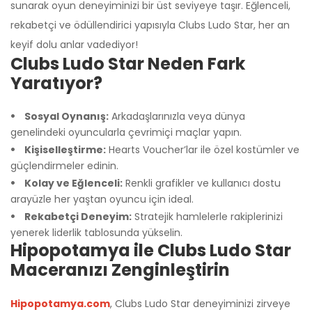
sunarak oyun deneyiminizi bir üst seviyeye taşır. Eğlenceli,
rekabetçi ve ödüllendirici yapısıyla Clubs Ludo Star, her an
Üzgünüm!
keyif dolu anlar vadediyor!
Clubs Ludo Star Neden Fark
Yaratıyor?
Sosyal Oynanış:
Arkadaşlarınızla veya dünya
genelindeki oyuncularla çevrimiçi maçlar yapın.
Kişiselleştirme:
Hearts Voucher’lar ile özel kostümler ve
güçlendirmeler edinin.
Kolay ve Eğlenceli:
Renkli grafikler ve kullanıcı dostu
arayüzle her yaştan oyuncu için ideal.
Rekabetçi Deneyim:
Stratejik hamlelerle rakiplerinizi
yenerek liderlik tablosunda yükselin.
Hipopotamya ile Clubs Ludo Star
Maceranızı Zenginleştirin
Hipopotamya.com
, Clubs Ludo Star deneyiminizi zirveye