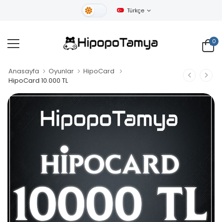
Türkçe
Gündüz Tema
0
Anasayfa
Oyunlar
HipoCard
HipoCard 10.000 TL