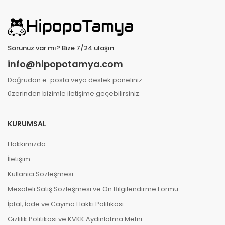
Sorunuz var mı? Bize 7/24 ulaşın
info@hipopotamya.com
Doğrudan e-posta veya destek paneliniz
üzerinden bizimle iletişime geçebilirsiniz.
KURUMSAL
Hakkımızda
İletişim
Kullanıcı Sözleşmesi
Mesafeli Satış Sözleşmesi ve Ön Bilgilendirme Formu
İptal, İade ve Cayma Hakkı Politikası
A **** G ****
10-04-2026, 19:16 (3 ay önce)
Gizlilik Politikası ve KVKK Aydınlatma Metni
HipoCard 10.000 TL adlı ürünü satın aldı