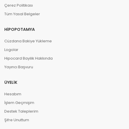
Çerez Politikası
hızlı
Tüm Yasal Belgeler
HIPOPOTAMYA
E **** P ****
08-11-2024, 18:15 (1 yıl önce)
HipoCard 10.000 TL adlı ürünü satın aldı
Cüzdana Bakiye Yükleme
teşekkürler
Logolar
Hipocard Bayilik Hakkında
Yayıncı Başvuru
D **** K ****
15-10-2024, 00:03 (1 yıl önce)
HipoCard 10.000 TL adlı ürünü satın aldı
ÜYELIK
süper hıızlı
Hesabım
İşlem Geçmişim
Destek Taleplerim
B **** A ****
15-09-2024, 15:07 (1 yıl önce)
Şifre Unuttum
HipoCard 10.000 TL adlı ürünü satın aldı