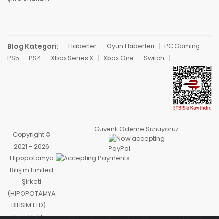
19-04-2026, 10:22 (3 ay önce)
HipoCard 500 TL adlı ürünü satın aldı
perfect
Blog Kategori:
Haberler
Oyun Haberleri
PC Gaming
PS5
PS4
Xbox Series X
Xbox One
Switch
S **** Ü ****
08-04-2026, 23:19 (3 ay önce)
HipoCard 500 TL adlı ürünü satın aldı
perfectooo
Güvenli Ödeme Sunuyoruz
Copyright ©
M **** Y ****
29-03-2026, 15:46 (4 ay önce)
2021 - 2026
HipoCard 500 TL adlı ürünü satın aldı
Hipopotamya
hemen geldi
Bilişim Limited
Şirketi
(HIPOPOTAMYA
E **** Ç ****
BILISIM LTD) –
10-01-2025, 09:11 (1 yıl önce)
Tüm Hakları
HipoCard 500 TL adlı ürünü satın aldı