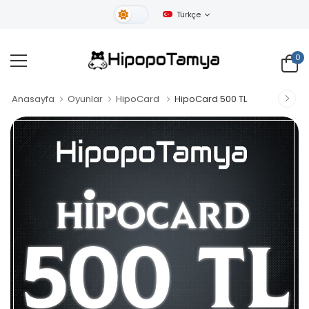
Türkçe
Gündüz Tema
0
Anasayfa
Oyunlar
HipoCard
HipoCard 500 TL