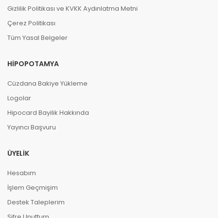
01-08-2026, 00:24 (1 hafta önce)
Gizlilik Politikası ve KVKK Aydınlatma Metni
HipoCard 500 TL adlı ürünü satın aldı
Çerez Politikası
tesekkrler!!!!!!
Tüm Yasal Belgeler
HIPOPOTAMYA
C **** R ****
15-05-2026, 23:02 (2 ay önce)
HipoCard 500 TL adlı ürünü satın aldı
Cüzdana Bakiye Yükleme
I cannot make the purchase; it shows me that
Logolar
the e-pin does not exist
Hipocard Bayilik Hakkında
Yayıncı Başvuru
M **** D ****
08-05-2026, 21:12 (2 ay önce)
ÜYELIK
HipoCard 500 TL adlı ürünü satın aldı
Hesabım
nicee
İşlem Geçmişim
Destek Taleplerim
E **** Y ****
Şifre Unuttum