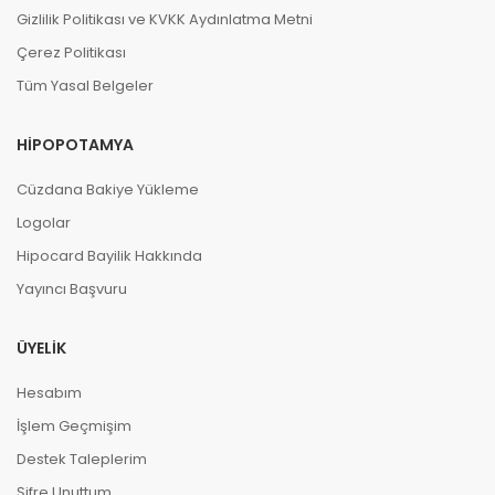
20-12-2024, 22:27 (1 yıl önce)
Gizlilik Politikası ve KVKK Aydınlatma Metni
HipoCard 50 TL adlı ürünü satın aldı
Çerez Politikası
<333
Tüm Yasal Belgeler
HIPOPOTAMYA
F **** Y ****
10-12-2024, 20:08 (1 yıl önce)
HipoCard 50 TL adlı ürünü satın aldı
Cüzdana Bakiye Yükleme
super
Logolar
Hipocard Bayilik Hakkında
Yayıncı Başvuru
B **** T ****
29-11-2024, 00:38 (1 yıl önce)
HipoCard 50 TL adlı ürünü satın aldı
ÜYELIK
AZ ÇOK DEMEYELİM
Hesabım
İşlem Geçmişim
Destek Taleplerim
N **** T ****
28-11-2024, 17:46 (1 yıl önce)
Şifre Unuttum
HipoCard 50 TL adlı ürünü satın aldı