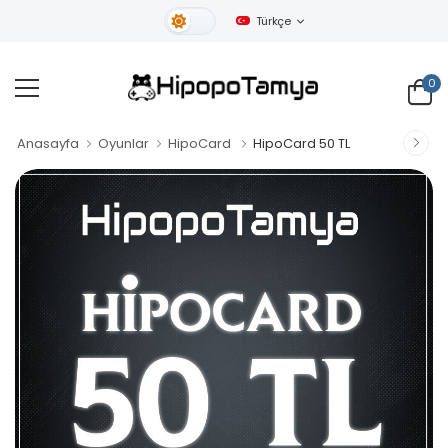
Türkçe
Gündüz Tema
0
Anasayfa
Oyunlar
HipoCard
HipoCard 50 TL