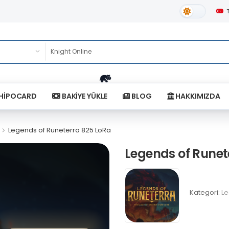
Gündüz Tema
HİPOCARD
BAKİYE YÜKLE
BLOG
HAKKIMIZDA
Legends of Runeterra 825 LoRa
Legends of Runet
Kategori:
Le