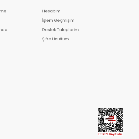
eme
Hesabım
İşlem Geçmişim
ında
Destek Taleplerim
Şifre Unuttum