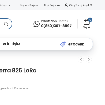
Yayıncı Başvuru
Bayi Başvuru
Giriş Yap
/
Kayıt Ol
Türkçe
0
Whatsapp
Destek
0(850)307-8897
Sepet
İLETİŞİM
HİPOCARD
erra 825 LoRa
gends of Runeterra