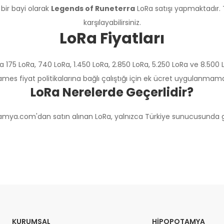
bir bayi olarak
Legends of Runeterra
LoRa satışı yapmaktadır.
karşılayabilirsiniz.
LoRa Fiyatları
a 175 LoRa, 740 LoRa, 1.450 LoRa, 2.850 LoRa, 5.250 LoRa ve 8.5
ames fiyat politikalarına bağlı çalıştığı için ek ücret uygulanmama
LoRa Nerelerde Geçerlidir?
mya.com'dan satın alınan LoRa, yalnızca Türkiye sunucusunda ge
KURUMSAL
HIPOPOTAMYA