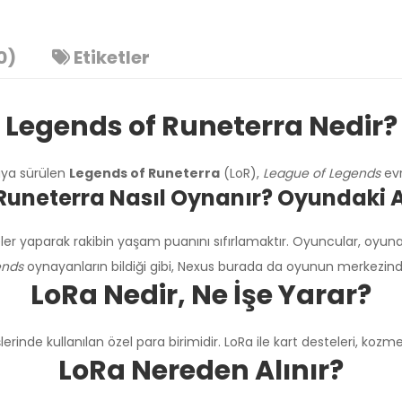
0)
Etiketler
Legends of Runeterra Nedir?
aya sürülen
Legends of Runeterra
(LoR),
League of Legends
evr
Runeterra Nasıl Oynanır? Oyundaki
eler yaparak rakibin yaşam puanını sıfırlamaktır. Oyuncular, oyuna 
ends
oynayanların bildiği gibi, Nexus burada da oyunun merkezind
LoRa Nedir, Ne İşe Yarar?
Üzgünüm!
nde kullanılan özel para birimidir. LoRa ile kart desteleri, kozmeti
LoRa Nereden Alınır?