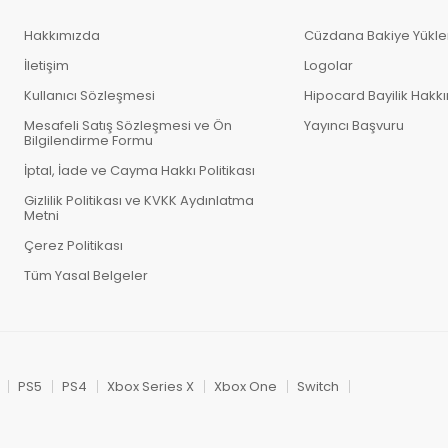
Hakkımızda
Cüzdana Bakiye Yükl
İletişim
Logolar
Kullanıcı Sözleşmesi
Hipocard Bayilik Hakk
Mesafeli Satış Sözleşmesi ve Ön
Yayıncı Başvuru
Bilgilendirme Formu
İptal, İade ve Cayma Hakkı Politikası
Gizlilik Politikası ve KVKK Aydınlatma
Metni
Çerez Politikası
Tüm Yasal Belgeler
PS5
PS4
Xbox Series X
Xbox One
Switch