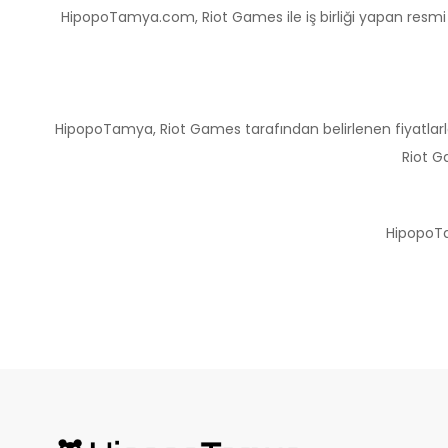
HipopoTamya.com, Riot Games ile iş birliği yapan resmi 
HipopoTamya, Riot Games tarafından belirlenen fiyatlarl
Riot G
HipopoTa