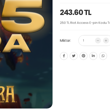
243.60 TL
250 TL Riot Access E-pin Kodu Tes
Miktar: