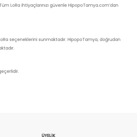
 Tüm LoRa ihtiyaçlarınızı güvenle HipopoTamya.com’dan
00 LoRa seçeneklerini sunmaktadır. HipopoTamya, doğrudan
ktadır.
çerlidir.
ÜYELIK