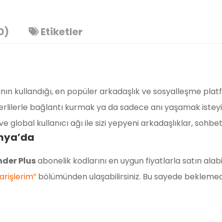
0)
Etiketler
nın kullandığı, en popüler arkadaşlık ve sosyalleşme platf
 yerlilerle bağlantı kurmak ya da sadece anı yaşamak istey
 global kullanıcı ağı ile sizi yepyeni arkadaşlıklar, sohbet
amya’da
nder Plus
abonelik kodlarını en uygun fiyatlarla satın alabi
Üzgünüm!
arişlerim”
bölümünden ulaşabilirsiniz. Bu sayede beklem