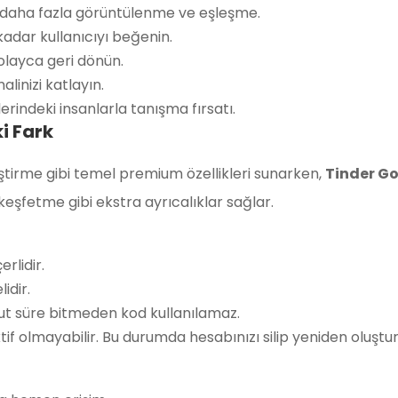
de daha fazla görüntülenme ve eşleşme.
z kadar kullanıcıyı beğenin.
kolayca geri dönün.
linizi katlayın.
erindeki insanlarla tanışma fırsatı.
i Fark
iştirme gibi temel premium özellikleri sunarken,
Tinder Go
eşfetme gibi ekstra ayrıcalıklar sağlar.
lidir.
idir.
cut süre bitmeden kod kullanılamaz.
tif olmayabilir. Bu durumda hesabınızı silip yeniden oluştu