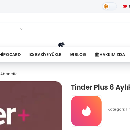
Gündüz Tema
HİPOCARD
BAKİYE YÜKLE
BLOG
HAKKIMIZDA
k Abonelik
Tinder Plus 6 Aylı
Kategori:
Ti