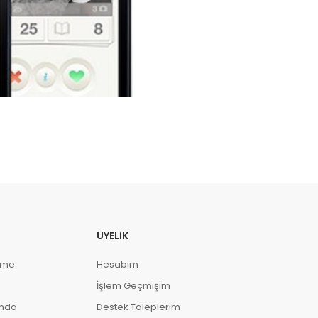
ÜYELIK
eme
Hesabım
İşlem Geçmişim
ında
Destek Taleplerim