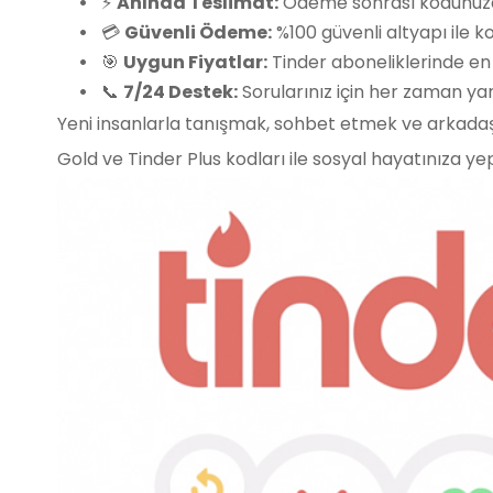
⚡
Anında Teslimat:
Ödeme sonrası kodunuza
💳
Güvenli Ödeme:
%100 güvenli altyapı ile ko
🎯
Uygun Fiyatlar:
Tinder aboneliklerinde en c
📞
7/24 Destek:
Sorularınız için her zaman yan
Yeni insanlarla tanışmak, sohbet etmek ve arkadaşlı
Gold ve Tinder Plus kodları ile sosyal hayatınıza yep