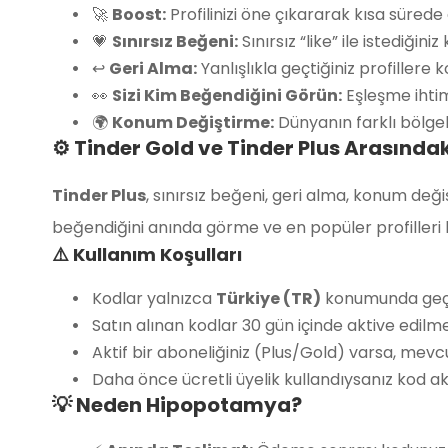
🚀
Boost:
Profilinizi öne çıkararak kısa süre
💗
Sınırsız Beğeni:
Sınırsız “like” ile istediğini
↩️
Geri Alma:
Yanlışlıkla geçtiğiniz profillere 
👀
Sizi Kim Beğendiğini Görün:
Eşleşme ihtima
🌍
Konum Değiştirme:
Dünyanın farklı bölgel
⚙️ Tinder Gold ve Tinder Plus Arasındak
Tinder Plus
, sınırsız beğeni, geri alma, konum değ
beğendiğini anında görme ve en popüler profilleri k
⚠️ Kullanım Koşulları
Kodlar yalnızca
Türkiye (TR)
konumunda geçer
Satın alınan kodlar 30 gün içinde aktive edilmel
Aktif bir aboneliğiniz (Plus/Gold) varsa, mev
Daha önce ücretli üyelik kullandıysanız kod ak
💡 Neden Hipopotamya?