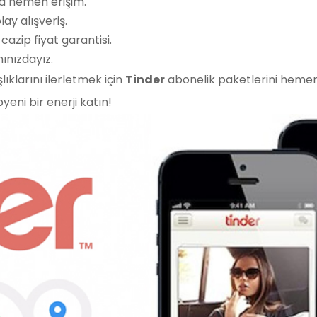
 hemen erişim.
lay alışveriş.
azip fiyat garantisi.
ınızdayız.
klarını ilerletmek için
Tinder
abonelik paketlerini heme
yeni bir enerji katın!