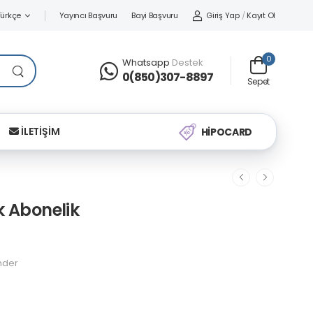
Yayıncı Başvuru
Bayi Başvuru
Giriş Yap
/
Kayıt Ol
Türkçe
0
Whatsapp
Destek
0(850)307-8897
Sepet
İLETİŞİM
HİPOCARD
k Abonelik
nder