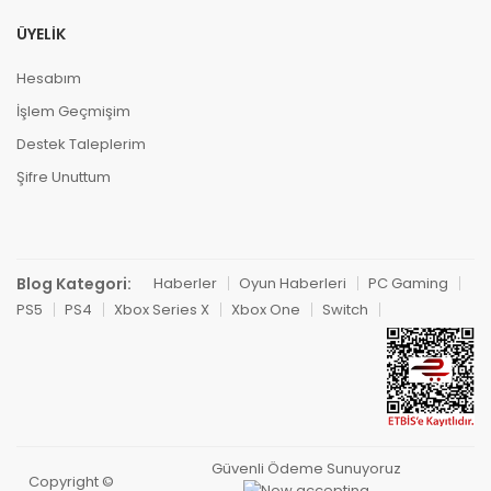
ÜYELIK
Hesabım
İşlem Geçmişim
Destek Taleplerim
Şifre Unuttum
Blog Kategori:
Haberler
Oyun Haberleri
PC Gaming
PS5
PS4
Xbox Series X
Xbox One
Switch
Güvenli Ödeme Sunuyoruz
Copyright ©