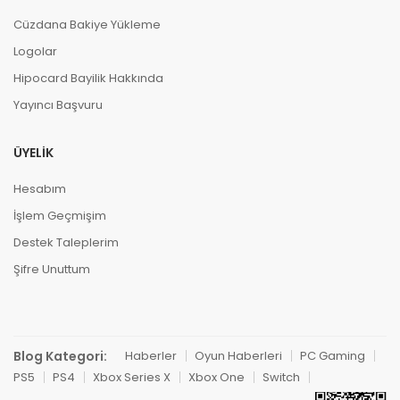
Cüzdana Bakiye Yükleme
Logolar
Hipocard Bayilik Hakkında
Yayıncı Başvuru
ÜYELIK
Hesabım
İşlem Geçmişim
Destek Taleplerim
Şifre Unuttum
Blog Kategori:
Haberler
Oyun Haberleri
PC Gaming
PS5
PS4
Xbox Series X
Xbox One
Switch