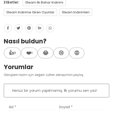
Etiketler:
Steam Ilk Bahar Indirimi
Steam Indirime Giren Oyunlar
Steam Indirimleri
Nasıl buldun?
👍
❤️
😂
😢
😡
3
1
Yorumlar
Görüşlerin bizim için değerli. Lütfen deneyimini paylaş.
Henüz bir yorum yapılmamış. İlk yorumu sen yaz!
Ad
*
Soyad
*