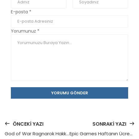
E-posta
*
Yorumunuz
*
YORUMU GÖNDER
ÖNCEKI YAZI
SONRAKI YAZI
God of War Ragnarok Hakkında Her Şey
Epic Games Haftanın Ücretsiz Oyunları Açıklandı: 457 TL’lik 2 Oyun Bedava! (27 Mart - 2 Nisan)