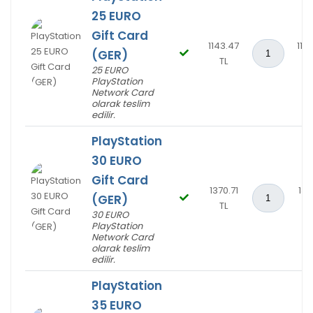
25 EURO
Gift Card
1143.47
114
(GER)
TL
T
25 EURO
PlayStation
Network Card
olarak teslim
edilir.
PlayStation
30 EURO
Gift Card
1370.71
137
(GER)
TL
T
30 EURO
PlayStation
Network Card
olarak teslim
edilir.
PlayStation
35 EURO