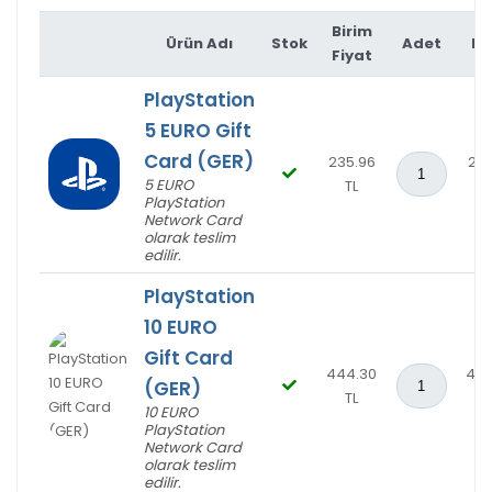
Birim
Ürün Adı
Stok
Adet
Fi
Fiyat
PlayStation
5 EURO Gift
Card (GER)
235.96
235
5 EURO
TL
T
PlayStation
Network Card
olarak teslim
edilir.
PlayStation
Üzgünüm!
10 EURO
Gift Card
444.30
444
(GER)
TL
T
10 EURO
PlayStation
Network Card
olarak teslim
edilir.