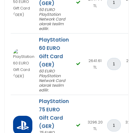
(GER)
TL
T
50 EURO
PlayStation
Network Card
olarak teslim
edilir.
PlayStation
60 EURO
Gift Card
2641.61
264
(GER)
TL
T
60 EURO
PlayStation
Network Card
olarak teslim
edilir.
PlayStation
75 EURO
Gift Card
3296.20
329
(GER)
TL
T
75 EURO