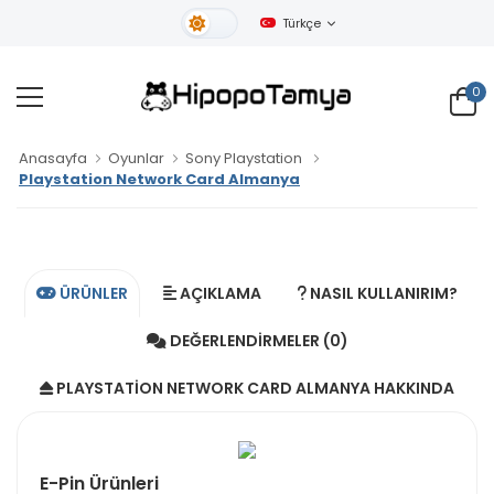
Türkçe
Gündüz Tema
0
Anasayfa
Oyunlar
Sony Playstation
Playstation Network Card Almanya
ÜRÜNLER
AÇIKLAMA
NASIL KULLANIRIM?
DEĞERLENDIRMELER (0)
PLAYSTATION NETWORK CARD ALMANYA HAKKINDA
E-Pin Ürünleri