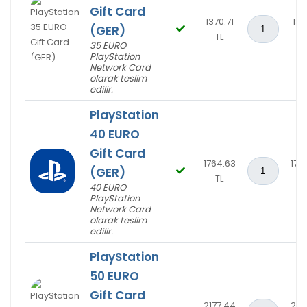
Gift Card
1370.71
137
(GER)
TL
T
35 EURO
PlayStation
Network Card
olarak teslim
edilir.
PlayStation
40 EURO
Gift Card
1764.63
176
(GER)
TL
T
40 EURO
PlayStation
Network Card
olarak teslim
edilir.
PlayStation
50 EURO
Gift Card
2177.44
217