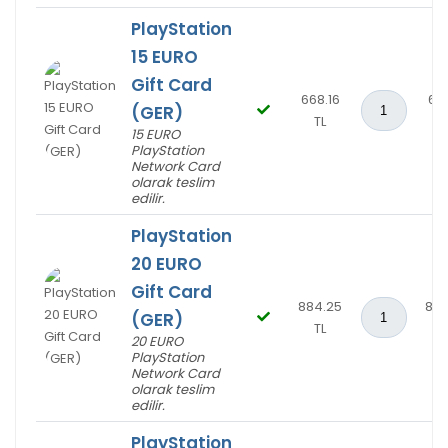
PlayStation
15 EURO
Gift Card
668.16
668
(GER)
TL
T
15 EURO
PlayStation
Network Card
olarak teslim
edilir.
PlayStation
20 EURO
Gift Card
884.25
884
(GER)
TL
T
20 EURO
PlayStation
Network Card
olarak teslim
edilir.
PlayStation