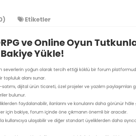
0)
Etiketler
ORPG ve Online Oyun Tutkunla
Bakiye Yükle!
 severlerin yoğun olarak tercih ettiği köklü bir forum platformudur
r topluluk alanı sunar.
-satımı, dijital ürün ticareti, özel projeler ve yazılım paylaşımları 
iler bulunur.
lerden faydalanabilir, ilanlarını ve konularını daha görünür hâle 
Üzgünüm!
ler için bakiye, forum içinde öne çıkmanın önemli bir aracıdır.
la kullanıcıya ulaşabilir ve diğer standart üyeliklerden daha ayrıca