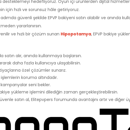
steklemeyi hedefliyoruz. Oyun içi ürünlerden dijital hizmetlere
 için hızlı ve sorunsuz hâle getiriyoruz.
ımda güvenli şekilde EPVP bakiyeni satın alabilir ve anında kull
tmeden yararlanırsın.
venilir ve hızlı bir çözüm sunan
Hipopotamya
, EPVP bakiye yüklem
 satın alır, anında kullanmaya başlarsın.
arak daha fazla kullanıcıya ulaşabilirsin.
yaçlarına özel çözümler sunarız.
işlemlerin koruma altındadır.
 kampanyalar seni bekler.
akiye yükleme işlemini dilediğin zaman gerçekleştirebilirsin.
venle satın al, Elitepvpers forumunda avantajını artır ve diğer 