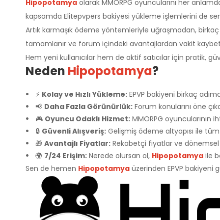
Hipopotamya
olarak MMORPG oyuncularını her anlamda de
kapsamda Elitepvpers bakiyesi yükleme işlemlerini de senin
Artık karmaşık ödeme yöntemleriyle uğraşmadan, birkaç ad
tamamlanır ve forum içindeki avantajlardan vakit kaybe
Hem yeni kullanıcılar hem de aktif satıcılar için pratik, gü
Neden
Hipopotamya
?
⚡
Kolay ve Hızlı Yükleme:
EPVP bakiyeni birkaç adımda
📢
Daha Fazla Görünürlük:
Forum konularını öne çıkar
🎮
Oyuncu Odaklı Hizmet:
MMORPG oyuncularının ihti
🔒
Güvenli Alışveriş:
Gelişmiş ödeme altyapısı ile tüm 
🎁
Avantajlı Fiyatlar:
Rekabetçi fiyatlar ve dönemsel
🌍
7/24 Erişim:
Nerede olursan ol,
Hipopotamya
ile b
Sen de hemen
Hipopotamya
üzerinden EPVP bakiyeni gü