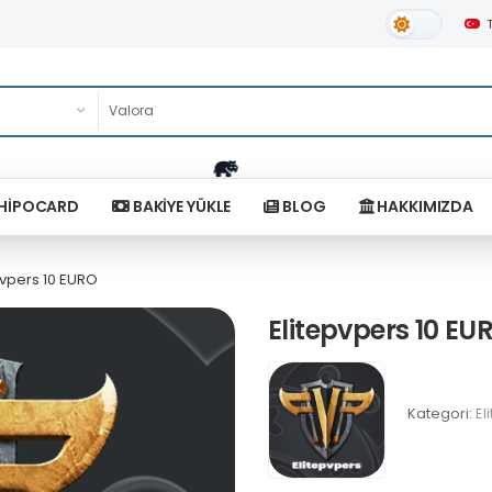
Gündüz Tema
HİPOCARD
BAKİYE YÜKLE
BLOG
HAKKIMIZDA
pvpers 10 EURO
Elitepvpers 10 EU
Kategori:
El