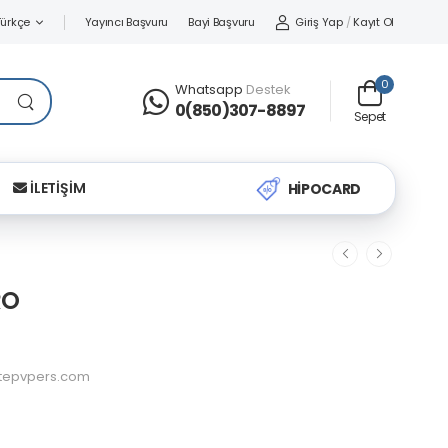
Yayıncı Başvuru
Bayi Başvuru
Giriş Yap
/
Kayıt Ol
Türkçe
0
Whatsapp
Destek
0(850)307-8897
Sepet
İLETİŞİM
HİPOCARD
RO
itepvpers.com