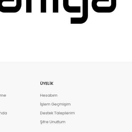
ÜYELIK
eme
Hesabım
İşlem Geçmişim
ında
Destek Taleplerim
Şifre Unuttum