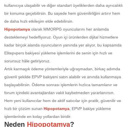
kullanıcıya ulaşabilir ve diğer standart üyeliklerden daha ayrıcalıklı
bir konuma geçebilirsin. Bu sayede hem güvenilirliğini artırır hem
de daha hızlı etkileşim elde edebilirsin.
Hipopotamya
olarak MMORPG oyuncularını her anlamda
desteklemeyi hedefliyoruz. Oyun içi ürünlerden dijital hizmetlere
kadar birçok alanda oyuncuların yanında yer alıyor, bu kapsamda
Elitepvpers bakiyesi yükleme işlemlerini de senin için hızlı ve
sorunsuz hâle getiriyoruz.
Artık karmaşık ödeme yöntemleriyle uğraşmadan, birkaç adımda
güvenli şekilde EPVP bakiyeni satın alabilir ve anında kullanmaya
başlayabilirsin. Ödeme sonrası işlemlerin hızlıca tamamlanır ve
forum içindeki avantajlardan vakit kaybetmeden yararlanırsın.
Hem yeni kullanıcılar hem de aktif satıcılar için pratik, güvenilir ve
hızlı bir çözüm sunan
Hipopotamya
, EPVP bakiye yükleme
işlemlerinde en kolay yollardan biridir.
Neden
Hipopotamya
?