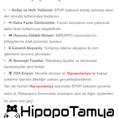
⚡
Kolay ve Hızlı Yükleme:
EPVP bakiyeni birkaç adımda satın
alır, anında kullanmaya başlarsın.
📢
Daha Fazla Görünürlük:
Forum konularını öne çıkararak
daha fazla kullanıcıya ulaşabilirsin.
🎮
Oyuncu Odaklı Hizmet:
MMORPG oyuncularının
ihtiyaçlarına özel çözümler sunarız.
🔒
Güvenli Alışveriş:
Gelişmiş ödeme altyapısı ile tüm
işlemlerin koruma altındadır.
🎁
Avantajlı Fiyatlar:
Rekabetçi fiyatlar ve dönemsel
kampanyalar seni bekler.
🌍
7/24 Erişim:
Nerede olursan ol,
Hipopotamya
ile bakiye
yükleme işlemini dilediğin zaman gerçekleştirebilirsin.
Sen de hemen
Hipopotamya
üzerinden EPVP bakiyeni güvenle
satın al, Elitepvpers forumunda avantajını artır ve diğer üyelerden
bir adım öne geç!