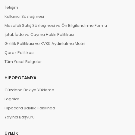
İletişim
Kullanıcı Sözleşmesi
Mesafeli Satış Sözleşmesi ve Ön Bilgilendirme Formu
İptal, İade ve Cayma Hakkı Politikası
Gizlilik Politikası ve KVKK Aydınlatma Metni
Çerez Politikası
Tüm Yasal Belgeler
HIPOPOTAMYA
Cüzdana Bakiye Yükleme
Logolar
Hipocard Bayilik Hakkında
Yayıncı Başvuru
ÜYELIK