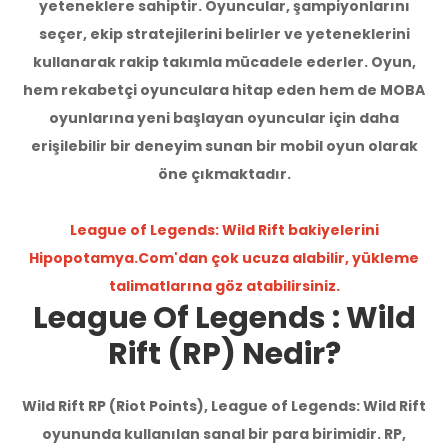
yeteneklere sahiptir. Oyuncular, şampiyonlarını
Üzgünüm!
seçer, ekip stratejilerini belirler ve yeteneklerini
kullanarak rakip takımla mücadele ederler. Oyun,
hem rekabetçi oyunculara hitap eden hem de MOBA
oyunlarına yeni başlayan oyuncular için daha
erişilebilir bir deneyim sunan bir mobil oyun olarak
öne çıkmaktadır.
League of Legends: Wild Rift bakiyelerini
Hipopotamya.Com'dan çok ucuza alabilir, yükleme
talimatlarına göz atabilirsiniz.
League Of Legends : Wild
Rift (RP) Nedir?
Wild Rift RP (Riot Points), League of Legends: Wild Rift
oyununda kullanılan sanal bir para birimidir. RP,