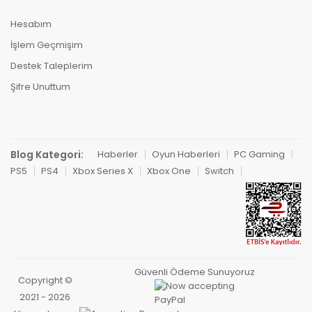
Hesabım
İşlem Geçmişim
Destek Taleplerim
Şifre Unuttum
Blog Kategori:
Haberler
Oyun Haberleri
PC Gaming
PS5
PS4
Xbox Series X
Xbox One
Switch
Güvenli Ödeme Sunuyoruz
Copyright ©
2021 - 2026