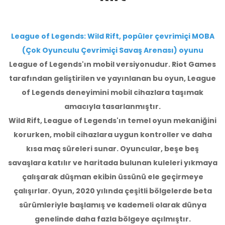
League of Legends: Wild Rift, popüler çevrimiçi MOBA
(Çok Oyunculu Çevrimiçi Savaş Arenası) oyunu
League of Legends'ın mobil versiyonudur. Riot Games
tarafından geliştirilen ve yayınlanan bu oyun, League
of Legends deneyimini mobil cihazlara taşımak
amacıyla tasarlanmıştır.
Wild Rift, League of Legends'ın temel oyun mekaniğini
korurken, mobil cihazlara uygun kontroller ve daha
kısa maç süreleri sunar. Oyuncular, beşe beş
savaşlara katılır ve haritada bulunan kuleleri yıkmaya
çalışarak düşman ekibin üssünü ele geçirmeye
çalışırlar. Oyun, 2020 yılında çeşitli bölgelerde beta
sürümleriyle başlamış ve kademeli olarak dünya
genelinde daha fazla bölgeye açılmıştır.