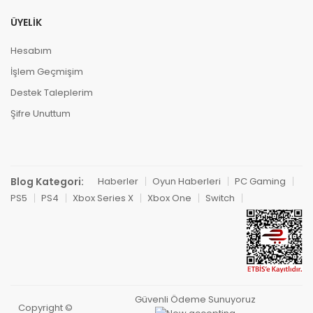
ÜYELIK
Hesabım
İşlem Geçmişim
Destek Taleplerim
Şifre Unuttum
Blog Kategori:
Haberler
Oyun Haberleri
PC Gaming
PS5
PS4
Xbox Series X
Xbox One
Switch
Güvenli Ödeme Sunuyoruz
Copyright ©