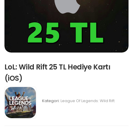
LoL: Wild Rift 25 TL Hediye Kartı
(iOS)
Kategori:
League Of Legends: Wild Rift