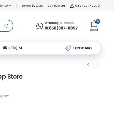
Yayıncı Başvuru
Bayi Başvuru
Giriş Yap
/
Kayıt Ol
Türkçe
0
Whatsapp
Destek
0(850)307-8897
Sepet
İLETİŞİM
HİPOCARD
pp Store
ayDay