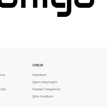
ÜYELIK
eme
Hesabım
İşlem Geçmişim
ında
Destek Taleplerim
Şifre Unuttum