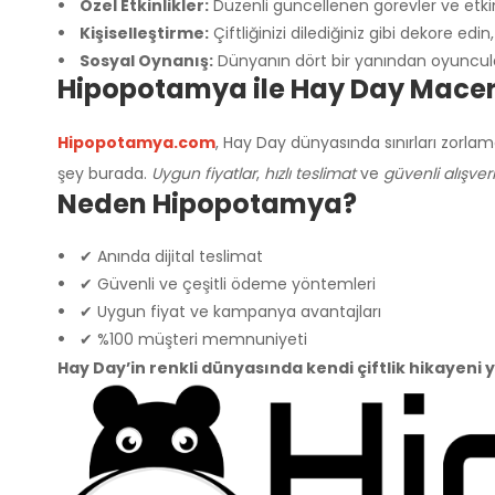
Özel Etkinlikler:
Düzenli güncellenen görevler ve etkinl
Kişiselleştirme:
Çiftliğinizi dilediğiniz gibi dekore edin,
Sosyal Oynanış:
Dünyanın dört bir yanından oyuncularl
Hipopotamya ile Hay Day Macera
Hipopotamya.com
, Hay Day dünyasında sınırları zorlam
şey burada.
Uygun fiyatlar
,
hızlı teslimat
ve
güvenli alışver
Neden Hipopotamya?
✔ Anında dijital teslimat
✔ Güvenli ve çeşitli ödeme yöntemleri
✔ Uygun fiyat ve kampanya avantajları
✔ %100 müşteri memnuniyeti
Hay Day’in renkli dünyasında kendi çiftlik hikayeni 