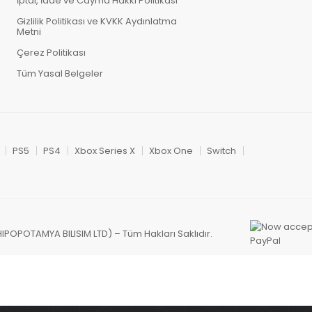
İptal, İade ve Cayma Hakkı Politikası
Gizlilik Politikası ve KVKK Aydınlatma
Metni
Çerez Politikası
Tüm Yasal Belgeler
PS5
PS4
Xbox Series X
Xbox One
Switch
HIPOPOTAMYA BILISIM LTD) – Tüm Hakları Saklıdır.