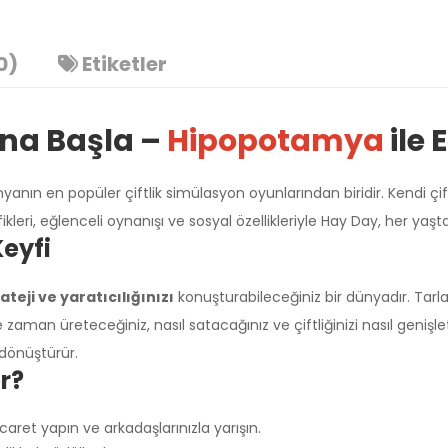
0)
Etiketler
ana Başla –
Hipopotamya
ile 
 en popüler çiftlik simülasyon oyunlarından biridir. Kendi çiftliği
fikleri, eğlenceli oynanışı ve sosyal özellikleriyle Hay Day, her y
eyfi
ateji ve yaratıcılığınızı
konuşturabileceğiniz bir dünyadır. Tarlalar
zaman üreteceğiniz, nasıl satacağınız ve çiftliğinizi nasıl genişl
Üzgünüm!
a dönüştürür.
r?
ret yapın ve arkadaşlarınızla yarışın.