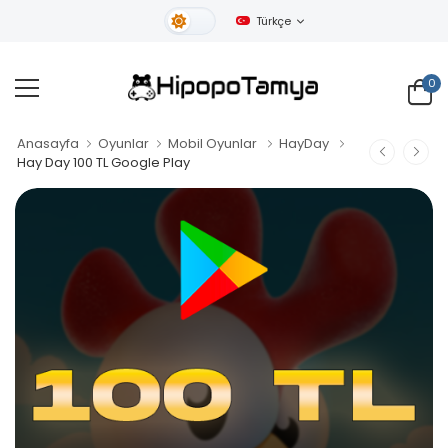
Türkçe
Gündüz Tema
0
Anasayfa
Oyunlar
Mobil Oyunlar
HayDay
Hay Day 100 TL Google Play